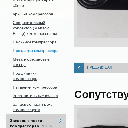
Шкив кондиционера в
сборе
Крышка компрессора
Соединительный
коллектор (Manifold
Fitting) к компрессорам
Сальники компрессора
Прокладки компрессора
Металлорезиновые
кольца
ПРЕДЫДУЩАЯ
Подшипники
компрессора
Пыльники компрессора
Сопутств
Уплотнительные кольца
Запасные части к эл.
компрессорам
Запасные части к
компрессорам BOCK,