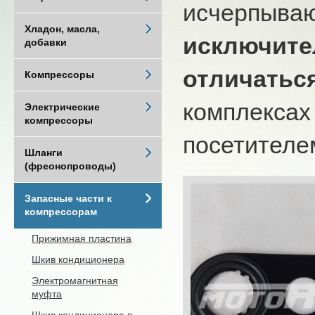
исчерпыва
Хладон, масла,
исключите
добавки
отличатьс
Компрессоры
комплексах
Электрические
компрессоры
посетителем
Шланги
(фреонопроводы)
Запасные части к
компрессорам
Прижимная пластина
Шкив кондиционера
Электромагнитная
муфта