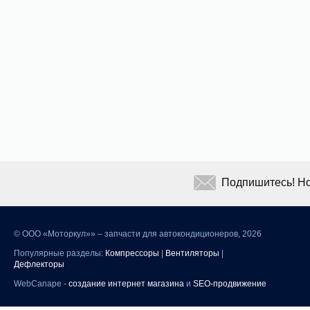
Подпишитесь! Но
©
ООО «Моторкул»» – запчасти для автокондиционеров, 2026
Популярные разделы:
Компрессоры
|
Вентиляторы
|
Дефлекторы
WebCanape -
создание интернет магазина
и
SEO-продвижение