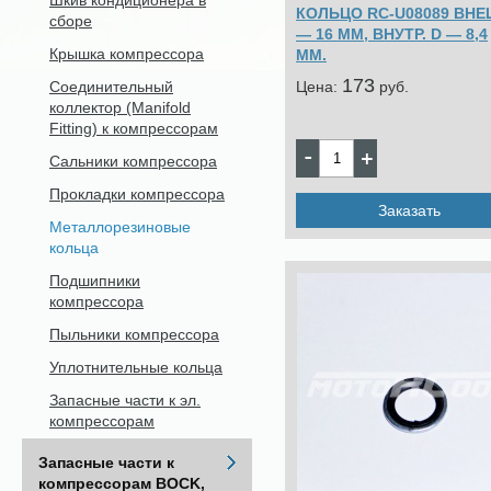
Шкив кондиционера в
КОЛЬЦО RC-U08089 ВНЕ
сборе
— 16 MM, ВНУТР. D — 8,4
Крышка компрессора
MM.
173
Цена:
pуб.
Соединительный
коллектор (Manifold
Fitting) к компрессорам
Сальники компрессора
Прокладки компрессора
Заказать
Металлорезиновые
кольца
Подшипники
компрессора
Пыльники компрессора
Уплотнительные кольца
Запасные части к эл.
компрессорам
Запасные части к
компрессорам BOCK,