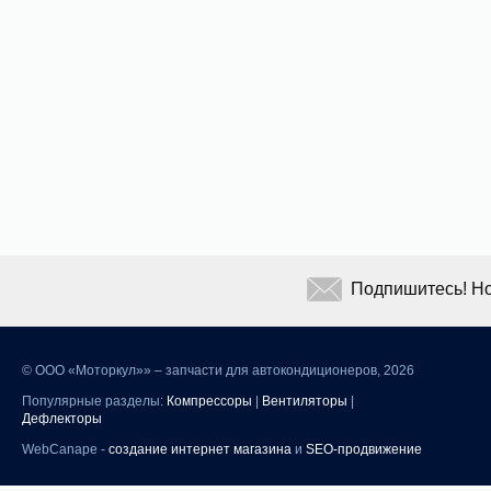
Подпишитесь! Но
©
ООО «Моторкул»» – запчасти для автокондиционеров, 2026
Популярные разделы:
Компрессоры
|
Вентиляторы
|
Дефлекторы
WebCanape -
создание интернет магазина
и
SEO-продвижение