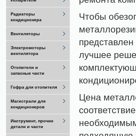
Испарители
Чтобы обезоп
Радиаторы
кондиционера
металлорезин
Вентиляторы
представлен 
Электромоторы
лучшее реше
вентилятора
комплектующ
Отопители и
запасные части
кондиционир
Гофра для отопителя
Цена металло
Магистрали для
кондиционеров
соответстви
необходимым
Инструмент, прочие
детали и части
подходящую м