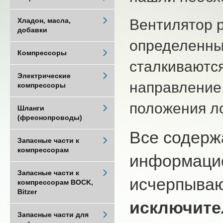
Вентилятор 
Хладон, масла,
добавки
определенны
Компрессоры
сталкиваются
Электрические
направление,
компрессоры
положения ло
Шланги
(фреонопроводы)
Все содерж
Запасные части к
компрессорам
информацио
Запасные части к
исчерпыва
компрессорам BOCK,
Bitzer
исключите
Запасные части для