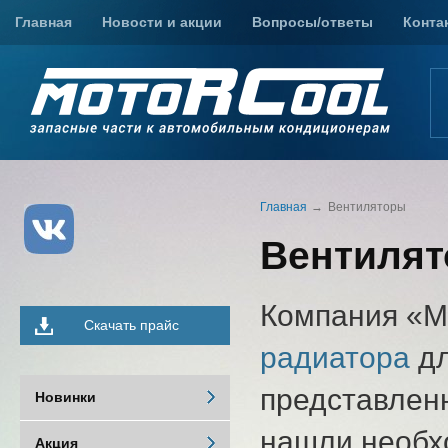
Главная
Новости и акции
Вопросы/ответы
Конта
Главная
Вентиляторы
Вентилят
Компания «М
Скачать прайс
радиатора
дл
представленн
Новинки
нашли необхо
Акция