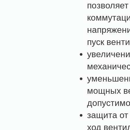
позволяет
коммутаци
напряжени
пуск вент
увеличени
механичес
уменьшени
мощных ве
допустимо
защита от
ход венти