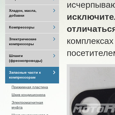
исчерпыва
Хладон, масла,
исключите
добавки
отличатьс
Компрессоры
комплексах
Электрические
компрессоры
посетителем
Шланги
(фреонопроводы)
Запасные части к
компрессорам
Прижимная пластина
Шкив кондиционера
Электромагнитная
муфта