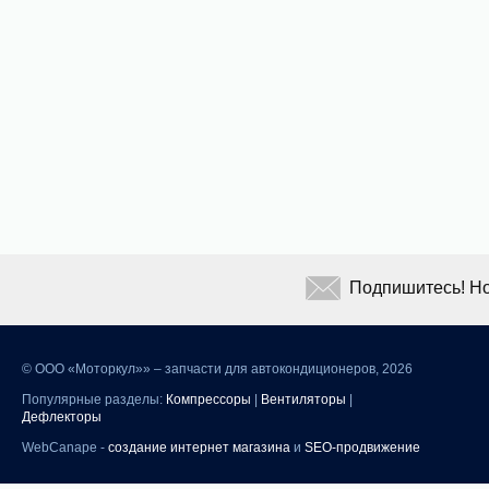
Подпишитесь! Но
©
ООО «Моторкул»» – запчасти для автокондиционеров, 2026
Популярные разделы:
Компрессоры
|
Вентиляторы
|
Дефлекторы
WebCanape -
создание интернет магазина
и
SEO-продвижение