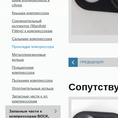
Шкив кондиционера в
сборе
Крышка компрессора
Соединительный
коллектор (Manifold
Fitting) к компрессорам
Сальники компрессора
Прокладки компрессора
Металлорезиновые
кольца
ПРЕДЫДУЩАЯ
Подшипники
компрессора
Пыльники компрессора
Сопутств
Уплотнительные кольца
Запасные части к эл.
компрессорам
Запасные части к
компрессорам BOCK,