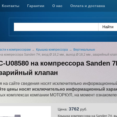
Контакты
Гарантии
О нас
Оплата и доставка
асти к компрессорам
Крышка компрессора
Вертикальные
 компрессора Sanden 7H, вход Ø 18,2 мм., выход Ø 18,2 мм., аварийный кла
-U08580 на компрессора Sanden 7H
 аварийный клапан
 на сайте сведения носят исключительно информационный
йте цены носят исключительно информационный характ
ных комплексах компании МОТОРКУЛ, на момент ознакомлен
3762
Цена:
pуб.
Крышка компрессора на Sanden 7H, вых