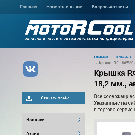
Главная
Новости и акции
Вопросы/ответы
Главная
Запасные ч
Крышка RC-U08580 на
Крышка RC
18,2 мм.,
Все содержащиеся
Скачать прайс
Указанные на са
в торгово-сервис
Новинки
Акция