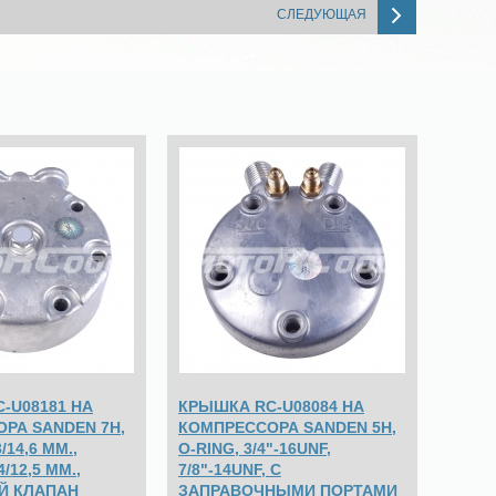
СЛЕДУЮЩАЯ
-U08181 НА
КРЫШКА RC-U08084 НА
РА SANDEN 7H,
КОМПРЕССОРА SANDEN 5Н,
/14,6 ММ.,
O-RING, 3/4"-16UNF,
/12,5 ММ.,
7/8"-14UNF, С
Й КЛАПАН
ЗАПРАВОЧНЫМИ ПОРТАМИ