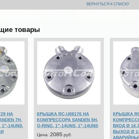
ВЕРНУТЬСЯ К СПИСКУ
щие товары
29 НА
КРЫШКА RC-U08176 НА
КРЫШКА RC
NDEN 7H,
КОМПРЕССОРА SANDEN 5H,
КОМПРЕССО
, 1"-14UNS,
O-RING, 1"-14UNS, 1"-14UNS
ВХОД Ø 16,3
МИ
ВЫХОД Ø 14
2085
Цена:
pуб.
АВАРИЙНЫ