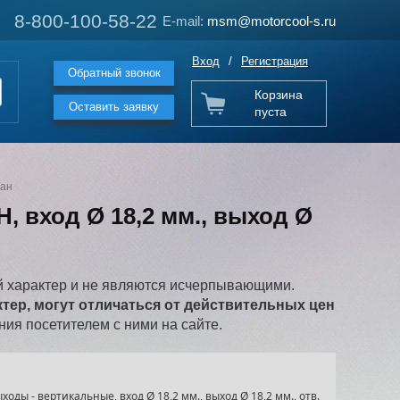
8-800-100-58-22
8-800-100-58-22
E-mail:
E-mail:
msm@motorcool-s.ru
msm@motorcool-s.ru
Вход
/
Регистрация
Обратный звонок
Корзина
Оставить заявку
пуста
пан
, вход Ø 18,2 мм., выход Ø
 характер и не являются исчерпывающими.
ер, могут отличаться от действительных цен
ия посетителем с ними на сайте.
оды - вертикальные, вход Ø 18,2 мм., выход Ø 18,2 мм., отв.