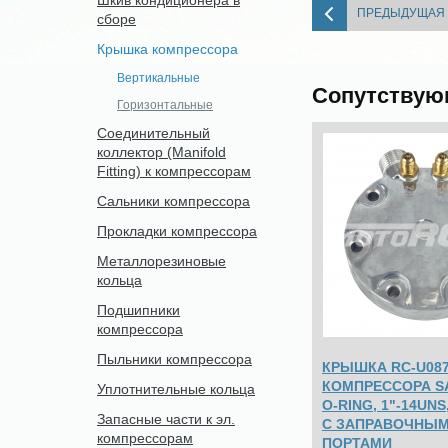
Шкив кондиционера в
ПРЕДЫДУЩАЯ
сборе
Крышка компрессора
Вертикальные
Сопутствую
Горизонтальные
Соединительный
коллектор (Manifold
Fitting) к компрессорам
Сальники компрессора
Прокладки компрессора
Металлорезиновые
кольца
Подшипники
компрессора
Пыльники компрессора
КРЫШКА RC-U087
КОМПРЕССОРА SA
Уплотнительные кольца
O-RING, 1"-14UNS
Запасные части к эл.
С ЗАПРАВОЧНЫ
компрессорам
ПОРТАМИ