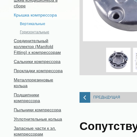
Шкив кондиционера в
сборе
Крышка компрессора
Вертикальные
Горизонтальные
Соединительный
коллектор (Manifold
Fitting) к компрессорам
Сальники компрессора
Прокладки компрессора
Металлорезиновые
кольца
Подшипники
ПРЕДЫДУЩАЯ
компрессора
Пыльники компрессора
Уплотнительные кольца
Сопутств
Запасные части к эл.
компрессорам