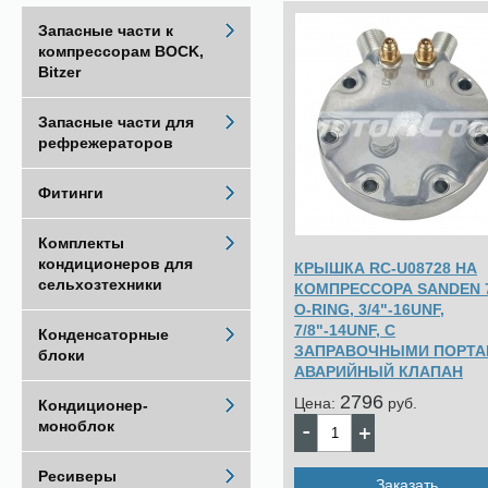
Запасные части к
компрессорам BOCK,
Bitzer
Запасные части для
рефрежераторов
Фитинги
Комплекты
кондиционеров для
КРЫШКА RC-U08728 НА
сельхозтехники
КОМПРЕССОРА SANDEN 
O-RING, 3/4"-16UNF,
7/8"-14UNF, С
Конденсаторные
ЗАПРАВОЧНЫМИ ПОРТА
блоки
АВАРИЙНЫЙ КЛАПАН
2796
Цена:
pуб.
Кондиционер-
моноблок
Ресиверы
Заказать