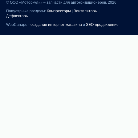
©
ООО «Моторкул»» – запчасти для автокондиционеров, 2026
Популярные разделы:
Компрессоры
|
Вентиляторы
|
Дефлекторы
WebCanape -
создание интернет магазина
и
SEO-продвижение