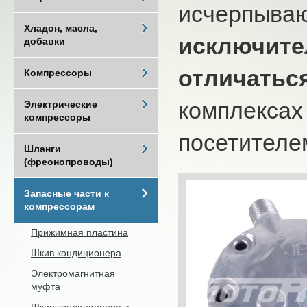
исчерпыва
Хладон, масла,
исключите
добавки
отличатьс
Компрессоры
комплексах
Электрические
компрессоры
посетителем
Шланги
(фреонопроводы)
Запасные части к
компрессорам
Прижимная пластина
Шкив кондиционера
Электромагнитная
муфта