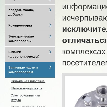
информацио
Хладон, масла,
добавки
исчерпыва
Компрессоры
исключите
Электрические
отличатьс
компрессоры
комплексах
Шланги
(фреонопроводы)
посетителем
Запасные части к
компрессорам
Прижимная пластина
Шкив кондиционера
Электромагнитная
муфта