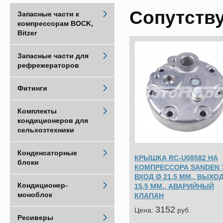
Сопутств
Запасные части к
компрессорам BOCK,
Bitzer
Запасные части для
рефрежераторов
Фитинги
Комплекты
кондиционеров для
сельхозтехники
Конденсаторные
КРЫШКА RC-U08582 НА
блоки
КОМПРЕССОРА SANDEN 
ВХОД Ø 21,5 ММ., ВЫХО
Кондиционер-
15,5 ММ., АВАРИЙНЫЙ
моноблок
КЛАПАН
3152
Цена:
pуб.
Ресиверы