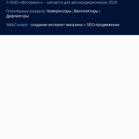
©
ООО «Моторкул»» – запчасти для автокондиционеров, 2026
Популярные разделы:
Компрессоры
|
Вентиляторы
|
Дефлекторы
WebCanape -
создание интернет магазина
и
SEO-продвижение