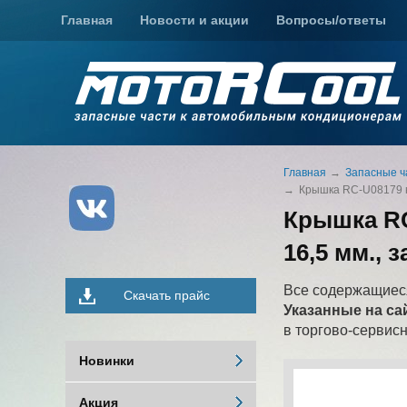
Главная
Новости и акции
Вопросы/ответы
Главная
Запасные ч
Крышка RC-U08179 на
Крышка RC
16,5 мм.,
Все содержащиеся
Скачать прайс
Указанные на са
в торгово-сервис
Новинки
Акция