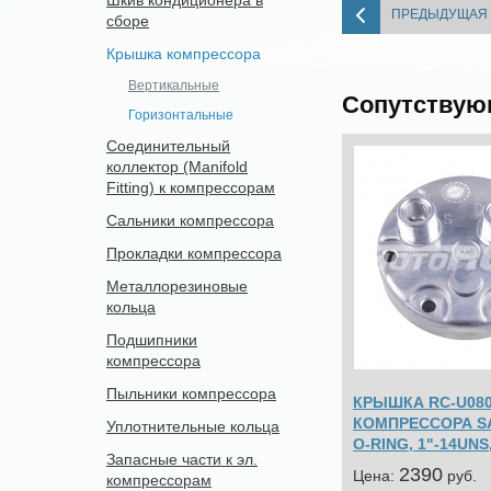
Шкив кондиционера в
ПРЕДЫДУЩАЯ
сборе
Крышка компрессора
Вертикальные
Сопутствую
Горизонтальные
Соединительный
коллектор (Manifold
Fitting) к компрессорам
Сальники компрессора
Прокладки компрессора
Металлорезиновые
кольца
Подшипники
компрессора
Пыльники компрессора
КРЫШКА RC-U080
КОМПРЕССОРА SA
Уплотнительные кольца
O-RING, 1"-14UNS
Запасные части к эл.
2390
Цена:
pуб.
компрессорам