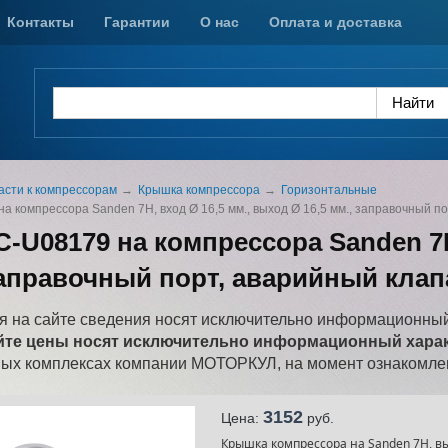
Контакты
Гарантии
О нас
Оплата и доставка
асти к компрессорам
Крышка компрессора
Горизонтальные
 компрессора Sanden 7H, вход Ø 16,5 мм., выход Ø 16,5 мм., заправочный п
-U08179 на компрессора Sanden 7H
 заправочный порт, аварийный клап
 на сайте сведения носят исключительно информационный
йте цены носят исключительно информационный характ
ных комплексах компании МОТОРКУЛ, на момент ознакомлен
3152
Цена:
pуб.
Крышка компрессора на Sanden 7Н, вых