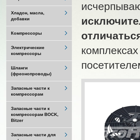
исчерпыва
Хладон, масла,
исключите
добавки
отличатьс
Компрессоры
комплексах
Электрические
компрессоры
посетителем
Шланги
(фреонопроводы)
Запасные части к
компрессорам
Запасные части к
компрессорам BOCK,
Bitzer
Запасные части для