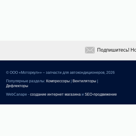
Подпишитесь! Но
©
ООО «Моторкул»» – запчасти для автокондиционеров, 2026
Популярные разделы:
Компрессоры
|
Вентиляторы
|
Дефлекторы
WebCanape -
создание интернет магазина
и
SEO-продвижение