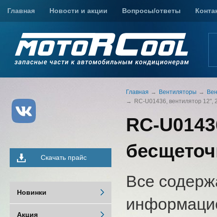
Главная
Новости и акции
Вопросы/ответы
Конта
Главная
Вентиляторы
Вен
RC-U01436, вентилятор 12",
RC-U01436
бесщеточ
Скачать прайс
Все содерж
Новинки
информацио
Акция