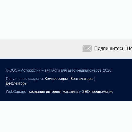
Подпишитесь! Но
©
ООО «Моторкул»» – запчасти для автокондиционеров, 2026
Популярные разделы:
Компрессоры
|
Вентиляторы
|
Дефлекторы
WebCanape -
создание интернет магазина
и
SEO-продвижение