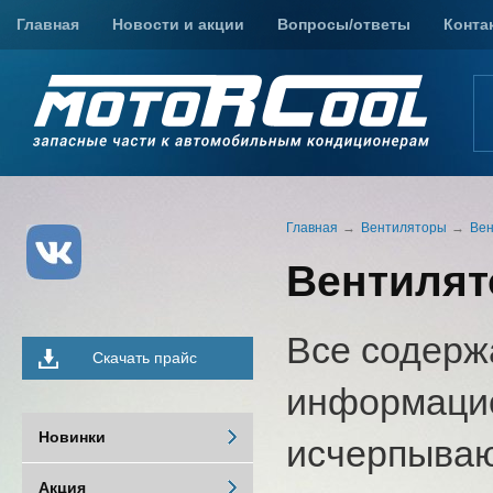
Главная
Новости и акции
Вопросы/ответы
Конта
Главная
Вентиляторы
Вен
Вентилят
Все содерж
Скачать прайс
информацио
Новинки
исчерпыва
Акция