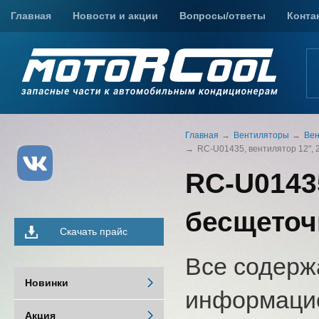
Главная
Новости и акции
Вопросы/ответы
Конта
Главная
Вентиляторы
Вен
RC-U01435, вентилятор 12",
RC-U01435
бесщеточ
Скачать прайс
Все содерж
Новинки
информацио
Акция