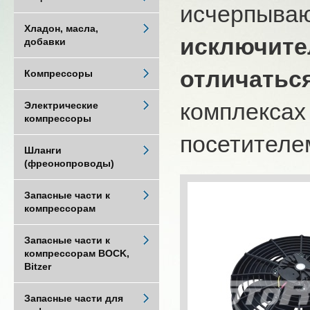
исчерпыва
Хладон, масла,
исключите
добавки
отличатьс
Компрессоры
комплексах
Электрические
компрессоры
посетителем
Шланги
(фреонопроводы)
Запасные части к
компрессорам
Запасные части к
компрессорам BOCK,
Bitzer
Запасные части для