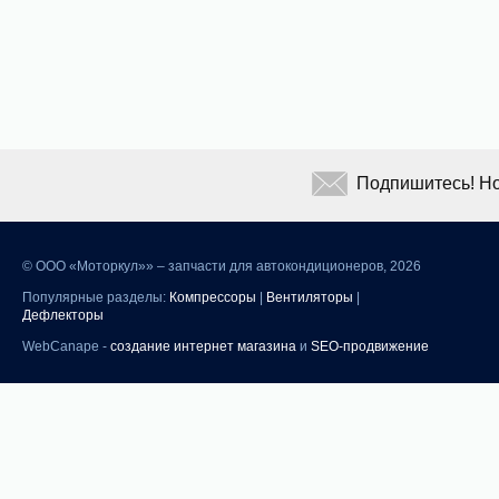
Подпишитесь! Но
©
ООО «Моторкул»» – запчасти для автокондиционеров, 2026
Популярные разделы:
Компрессоры
|
Вентиляторы
|
Дефлекторы
WebCanape -
создание интернет магазина
и
SEO-продвижение