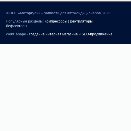
©
ООО «Моторкул»» – запчасти для автокондиционеров, 2026
Популярные разделы:
Компрессоры
|
Вентиляторы
|
Дефлекторы
WebCanape -
создание интернет магазина
и
SEO-продвижение