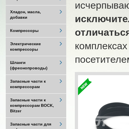
исчерпыва
Хладон, масла,
исключите
добавки
отличатьс
Компрессоры
комплексах
Электрические
компрессоры
посетителем
Шланги
(фреонопроводы)
Запасные части к
компрессорам
Запасные части к
компрессорам BOCK,
Bitzer
Запасные части для