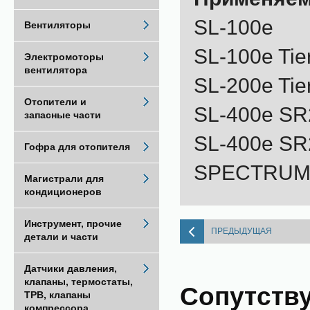
SL-100e
Вентиляторы
SL-100e Tie
Электромоторы
вентилятора
SL-200e Tie
Отопители и
SL-400e SR
запасные части
SL-400e SR
Гофра для отопителя
SPECTRUM S
Магистрали для
кондиционеров
Инструмент, прочие
ПРЕДЫДУЩАЯ
детали и части
Датчики давления,
клапаны, термостаты,
Сопутств
ТРВ, клапаны
компрессора