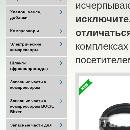
исчерпыва
Хладон, масла,
исключите
добавки
отличатьс
Компрессоры
комплексах
Электрические
компрессоры
посетителем
Шланги
(фреонопроводы)
Запасные части к
компрессорам
Запасные части к
компрессорам BOCK,
Bitzer
Запасные части для