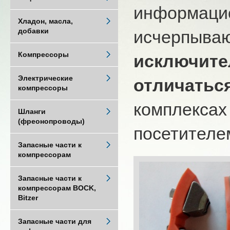
информацио
Хладон, масла,
добавки
исчерпыва
Компрессоры
исключите
Электрические
отличатьс
компрессоры
комплексах
Шланги
(фреонопроводы)
посетителем
Запасные части к
компрессорам
Запасные части к
компрессорам BOCK,
Bitzer
Запасные части для