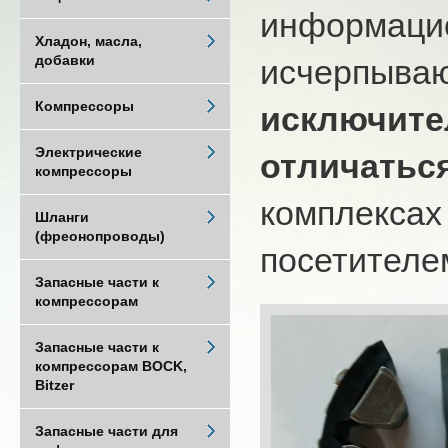
информацио
Хладон, масла,
добавки
исчерпыва
Компрессоры
исключите
Электрические
отличатьс
компрессоры
комплексах
Шланги
(фреонопроводы)
посетителем
Запасные части к
компрессорам
Запасные части к
компрессорам BOCK,
Bitzer
Запасные части для