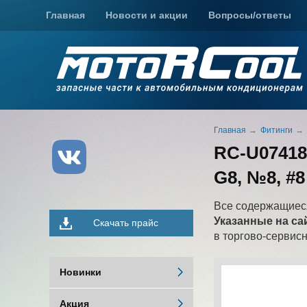
Главная
Новости и акции
Вопросы/ответы
Главная
Фитинги
RC-U07418
G8, №8, #8
Все содержащиеся
Указанные на са
Скачать прайс
в торгово-сервис
Новинки
Акция