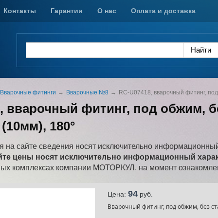
Контакты
Гарантии
О нас
Оплата и доставка
Вварочные фитинги
Вварочные №8
RC-U07418, вварочный фитинг, под 
, вварочный фитинг, под обжим, бе
 (10мм), 180°
 на сайте сведения носят исключительно информационный
йте цены носят исключительно информационный характ
ных комплексах компании МОТОРКУЛ, на момент ознакомлен
94
Цена:
pуб.
Вварочный фитинг, под обжим, без ста