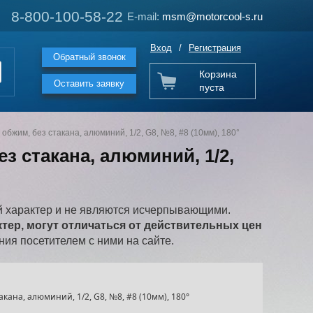
8-800-100-58-22
8-800-100-58-22
E-mail:
E-mail:
msm@motorcool-s.ru
msm@motorcool-s.ru
Вход
/
Регистрация
Обратный звонок
Корзина
Оставить заявку
пуста
обжим, без стакана, алюминий, 1/2, G8, №8, #8 (10мм), 180°
з стакана, алюминий, 1/2,
 характер и не являются исчерпывающими.
ер, могут отличаться от действительных цен
ия посетителем с ними на сайте.
кана, алюминий, 1/2, G8, №8, #8 (10мм), 180°