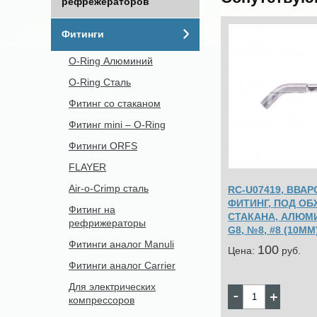
рефрежераторов
Фитинги
O-Ring Алюминий
O-Ring Сталь
Фитинг со стаканом
Фитинг mini – O-Ring
Фитинги ORFS
FLAYER
Air-o-Crimp сталь
RC-U07419, ВВА
ФИТИНГ, ПОД ОБ
Фитинг на
СТАКАНА, АЛЮМИН
рефрижераторы
G8, №8, #8 (10ММ)
Фитинги аналог Manuli
100
Цена:
pуб.
Фитинги аналог Carrier
Для электрических
компрессоров