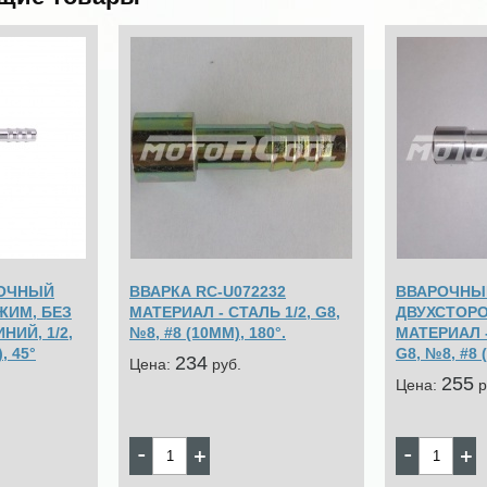
РОЧНЫЙ
ВВАРКА RC-U072232
ВВАРОЧНЫ
ЖИМ, БЕЗ
МАТЕРИАЛ - СТАЛЬ 1/2, G8,
ДВУХСТОРО
ИЙ, 1/2,
№8, #8 (10ММ), 180°.
МАТЕРИАЛ 
, 45°
G8, №8, #8 
234
Цена:
pуб.
255
Цена:
p