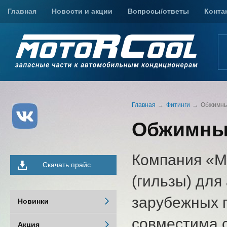
Главная
Новости и акции
Вопросы/ответы
Конта
Главная
Фитинги
Обжимны
Обжимные
Компания «М
Скачать прайс
(гильзы) для
зарубежных п
Новинки
совместима 
Акция