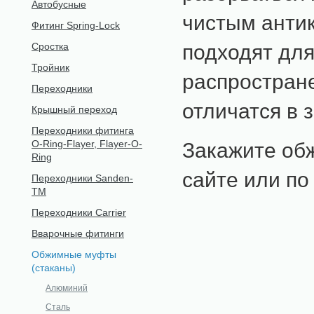
Автобусные
чистым анти
Фитинг Spring-Lock
подходят для
Сростка
Тройник
распростран
Переходники
отличатся в 
Крышный переход
Переходники фитинга
O-Ring-Flayer, Flayer-O-
Закажите об
Ring
сайте или по
Переходники Sanden-
TM
Переходники Carrier
Вварочные фитинги
Обжимные муфты
(стаканы)
Алюминий
Сталь