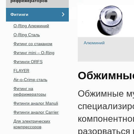
рефрежераторов
Фитинги
O-Ring Алюминий
O-Ring Сталь
Алюминий
Фитинг со стаканом
Фитинг mini – O-Ring
Фитинги ORFS
FLAYER
Обжимные
Air-o-Crimp сталь
Фитинг на
Обжимные му
рефрижераторы
Фитинги аналог Manuli
специализиро
Фитинги аналог Carrier
компонентном
Для электрических
компрессоров
разорваться 