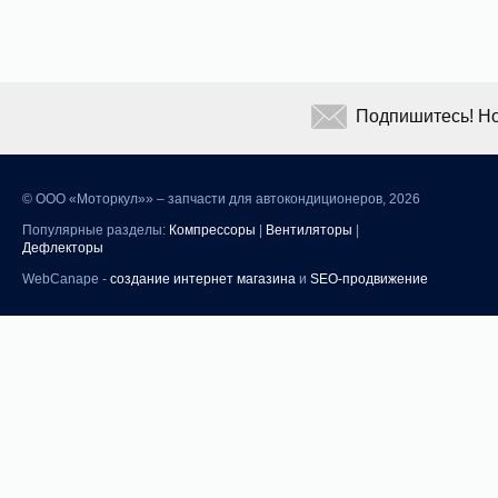
Подпишитесь! Но
©
ООО «Моторкул»» – запчасти для автокондиционеров, 2026
Популярные разделы:
Компрессоры
|
Вентиляторы
|
Дефлекторы
WebCanape -
создание интернет магазина
и
SEO-продвижение