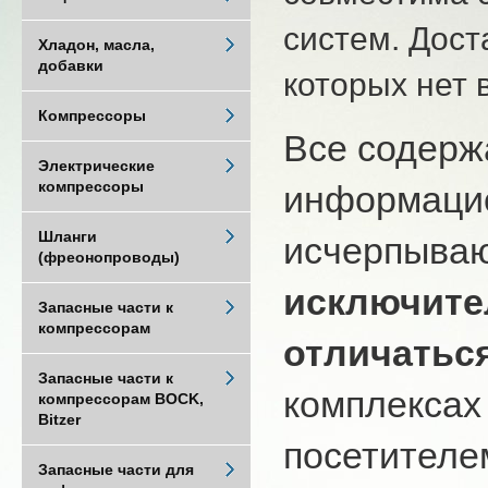
систем. Дост
Хладон, масла,
добавки
которых нет 
Компрессоры
Все содерж
Электрические
компрессоры
информацио
Шланги
исчерпыва
(фреонопроводы)
исключите
Запасные части к
компрессорам
отличатьс
Запасные части к
комплексах
компрессорам BOCK,
Bitzer
посетителем
Запасные части для