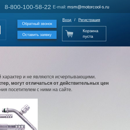
8-800-100-58-22
8-800-100-58-22
E-mail:
E-mail:
msm@motorcool-s.ru
msm@motorcool-s.ru
Вход
/
Регистрация
Обратный звонок
Корзина
Оставить заявку
пуста
 характер и не являются исчерпывающими.
ер, могут отличаться от действительных цен
ия посетителем с ними на сайте.