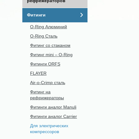
рефрежераторов
Фитинги
O-Ring Алюминий
O-Ring Сталь
Фитинг со стаканом
Фитинг mini – O-Ring
Фитинги ORFS
FLAYER
Air-o-Crimp сталь
Фитинг на
рефрижераторы
Фитинги аналог Manuli
Фитинги аналог Carrier
Для электрических
компрессоров