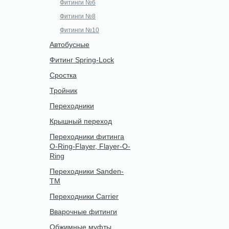
Фитинги №6
Фитинги №8
Фитинги №10
Автобусные
Фитинг Spring-Lock
Сростка
Тройник
Переходники
Крышный переход
Переходники фитинга
O-Ring-Flayer, Flayer-O-
Ring
Переходники Sanden-
TM
Переходники Carrier
Вварочные фитинги
Обжимные муфты