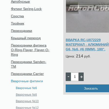
Автобусные
Фитинг Spring-Lock
Сростка
Тройник
Переходники
Крышный переход
ВВАРКА RC-U072229
МАТЕРИАЛ - АЛЮМИНИЙ 
Переходники фитинга
G6, №6, #6 (8ММ), 180°.
O-Ring-Flayer, Flayer-O-
Ring
214
Цена:
pуб.
Переходники Sanden-
TM
Переходники Carrier
Вварочные фитинги
Заказать
Вварочные №6
Вварочные №8
Вварочные №10
Вварочные №12