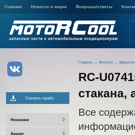
Главная
Новости и акции
Вопросы/ответы
Конта
Главная
Фитинги
Вварочн
RC-U0741
стакана, 
Скачать прайс
Все содерж
Новинки
информацио
Акция