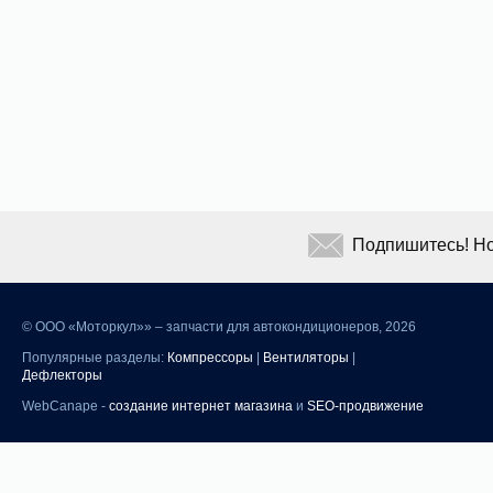
Подпишитесь! Но
©
ООО «Моторкул»» – запчасти для автокондиционеров, 2026
Популярные разделы:
Компрессоры
|
Вентиляторы
|
Дефлекторы
WebCanape -
создание интернет магазина
и
SEO-продвижение