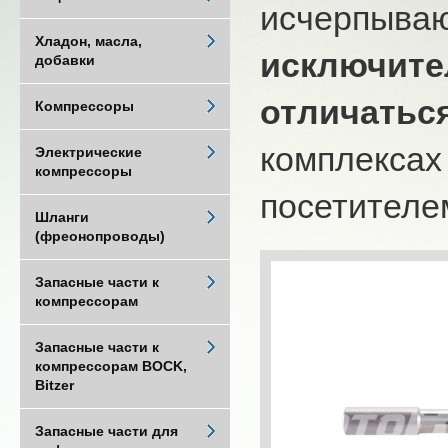
исчерпыва
Хладон, масла,
исключите
добавки
отличатьс
Компрессоры
комплексах
Электрические
компрессоры
посетителем
Шланги
(фреонопроводы)
Запасные части к
компрессорам
Запасные части к
компрессорам BOCK,
Bitzer
Запасные части для