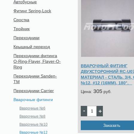
Автобусные
Фитинг Spring-Lock
Сростка
Тройник
Переходники
Крышный переход
Переходники фитинга
O-Ring-Flayer, Flayer-O-
ВВАРОЧНЫЙ ФИТИНГ
Ring
ДВУХСТОРОННИЙ RC-U0
Переходники Sanden-
МАТЕРИАЛ - СТАЛЬ. 3/4, 
TM
№12, #12 (16ММ), 180°.
305
Переходники Carrier
Цена:
pуб.
Вварочные фитинги
Вварочные №6
Вварочные №8
Вварочные №10
Заказать
Вварочные №12