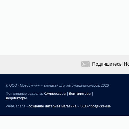
Подпишитесь! Но
©
ООО «Моторкул»» – запчасти для автокондиционеров, 2026
Популярные разделы:
Компрессоры
|
Вентиляторы
|
Дефлекторы
WebCanape -
создание интернет магазина
и
SEO-продвижение