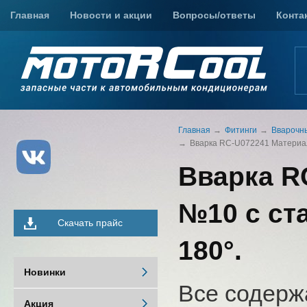
Главная
Новости и акции
Вопросы/ответы
Конта
Главная
Фитинги
Вварочн
Вварка RC-U072241 Материал -
Вварка RC
№10 с ста
Скачать прайс
180°.
Новинки
Все содерж
Акция