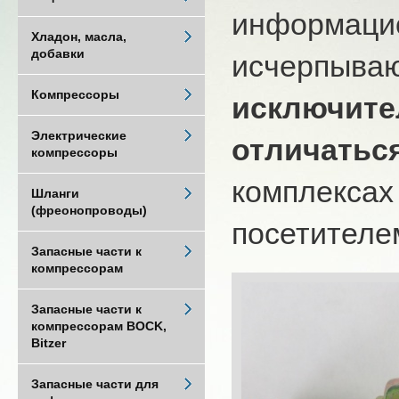
информацио
Хладон, масла,
добавки
исчерпыва
Компрессоры
исключите
Электрические
отличатьс
компрессоры
комплексах
Шланги
(фреонопроводы)
посетителем
Запасные части к
компрессорам
Запасные части к
компрессорам BOCK,
Bitzer
Запасные части для