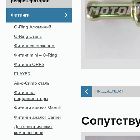
рефрежераторов
Фитинги
O-Ring Алюминий
O-Ring Сталь
Фитинг со стаканом
Фитинг mini – O-Ring
Фитинги ORFS
FLAYER
Air-o-Crimp сталь
ПРЕДЫДУЩАЯ
Фитинг на
рефрижераторы
Фитинги аналог Manuli
Сопутств
Фитинги аналог Carrier
Для электрических
компрессоров