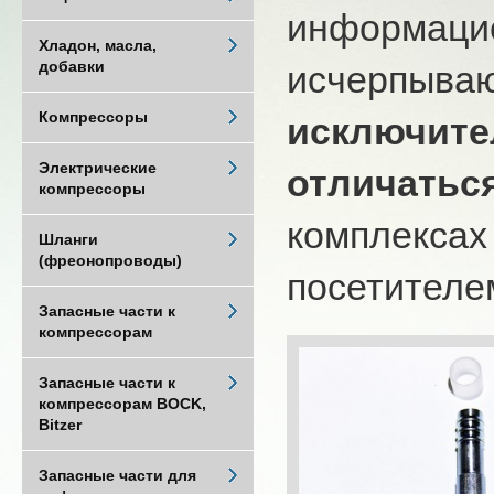
информацио
Хладон, масла,
добавки
исчерпыва
Компрессоры
исключите
Электрические
отличатьс
компрессоры
комплексах
Шланги
(фреонопроводы)
посетителем
Запасные части к
компрессорам
Запасные части к
компрессорам BOCK,
Bitzer
Запасные части для