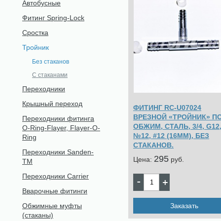
Автобусные
Фитинг Spring-Lock
Сростка
Тройник
Без стаканов
С стаканами
Переходники
Крышный переход
ФИТИНГ RC-U07024
ВРЕЗНОЙ «ТРОЙНИК» П
Переходники фитинга
ОБЖИМ, СТАЛЬ, 3/4, G12
O-Ring-Flayer, Flayer-O-
№12, #12 (16ММ), БЕЗ
Ring
СТАКАНОВ.
Переходники Sanden-
295
Цена:
pуб.
TM
Переходники Carrier
Вварочные фитинги
Заказать
Обжимные муфты
(стаканы)