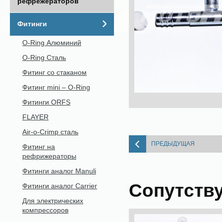
рефрежераторов
Фитинги
O-Ring Алюминий
O-Ring Сталь
Фитинг со стаканом
Фитинг mini – O-Ring
Фитинги ORFS
FLAYER
Air-o-Crimp сталь
ПРЕДЫДУЩАЯ
Фитинг на
рефрижераторы
Фитинги аналог Manuli
Сопутств
Фитинги аналог Carrier
Для электрических
компрессоров