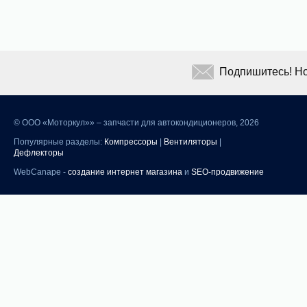
Подпишитесь! Но
©
ООО «Моторкул»» – запчасти для автокондиционеров, 2026
Популярные разделы:
Компрессоры
|
Вентиляторы
|
Дефлекторы
WebCanape -
создание интернет магазина
и
SEO-продвижение