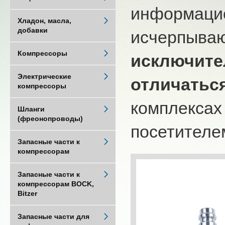
информацио
Хладон, масла,
добавки
исчерпыва
Компрессоры
исключите
Электрические
отличатьс
компрессоры
комплексах
Шланги
(фреонопроводы)
посетителем
Запасные части к
компрессорам
Запасные части к
компрессорам BOCK,
Bitzer
Запасные части для