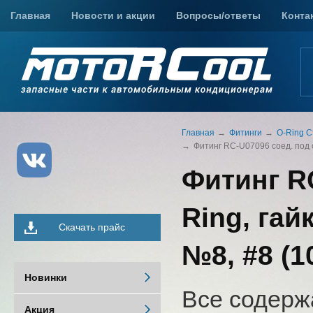
Главная
Новости и акции
Вопросы/ответы
Конта
Главная
Фитинги
O-Ring С
Фитинг RC-U07096 соед. под об
Фитинг RC
Ring, гай
Скачать прайс
№8, #8 (1
Новинки
Все содерж
Акция