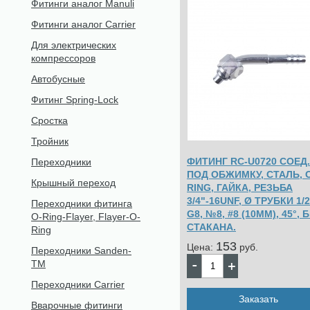
Фитинги аналог Manuli
Фитинги аналог Carrier
Для электрических
компрессоров
Автобусные
Фитинг Spring-Lock
Сростка
Тройник
ФИТИНГ RC-U0720 СОЕД.
Переходники
ПОД ОБЖИМКУ, СТАЛЬ, 
Крышный переход
RING, ГАЙКА, РЕЗЬБА
3/4"-16UNF, Ø ТРУБКИ 1/2
Переходники фитинга
G8, №8, #8 (10ММ), 45°, 
O-Ring-Flayer, Flayer-O-
СТАКАНА.
Ring
153
Цена:
pуб.
Переходники Sanden-
TM
Переходники Carrier
Заказать
Вварочные фитинги