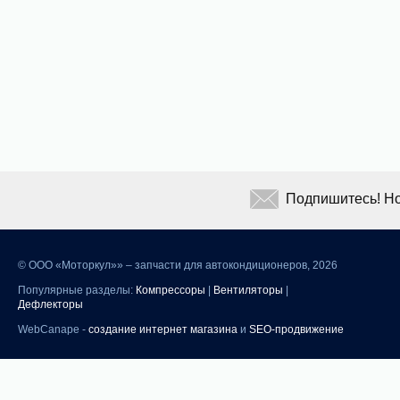
Подпишитесь! Но
©
ООО «Моторкул»» – запчасти для автокондиционеров, 2026
Популярные разделы:
Компрессоры
|
Вентиляторы
|
Дефлекторы
WebCanape -
создание интернет магазина
и
SEO-продвижение