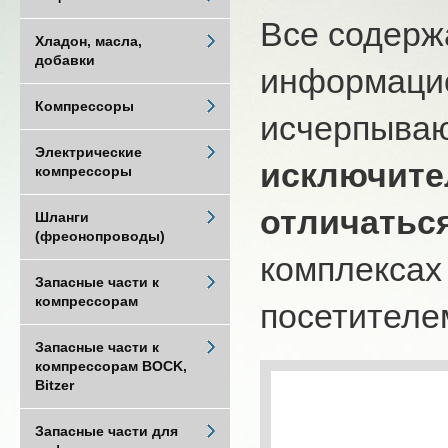
Все содерж
Хладон, масла,
добавки
информацио
Компрессоры
исчерпыва
Электрические
исключите
компрессоры
отличатьс
Шланги
(фреонопроводы)
комплексах
Запасные части к
компрессорам
посетителем
Запасные части к
компрессорам BOCK,
Bitzer
Запасные части для