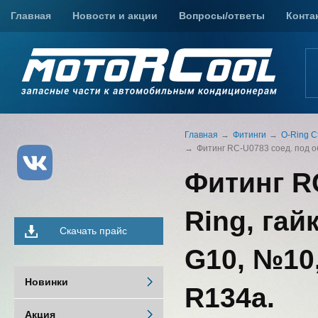
Главная
Новости и акции
Вопросы/ответы
Конта
Главная
Фитинги
O-Ring С
Фитинг RC-U0783 соед. под обж
Фитинг RC
Ring, гай
Скачать прайс
G10, №10,
Новинки
R134a.
Акция