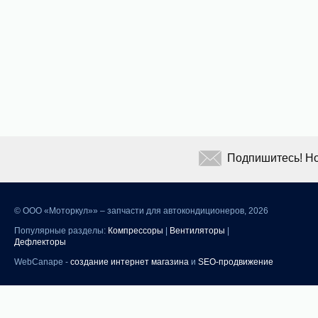
Подпишитесь! Но
©
ООО «Моторкул»» – запчасти для автокондиционеров, 2026
Популярные разделы:
Компрессоры
|
Вентиляторы
|
Дефлекторы
WebCanape -
создание интернет магазина
и
SEO-продвижение