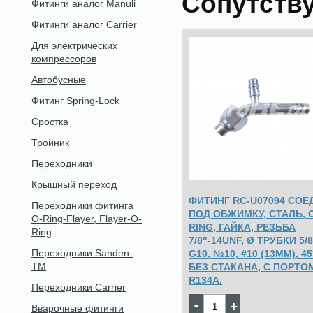
Сопутств
Фитинги аналог Manuli
Фитинги аналог Carrier
Для электрических
компрессоров
Автобусные
Фитинг Spring-Lock
Сростка
Тройник
Переходники
Крышный переход
ФИТИНГ RC-U07094 СОЕД
Переходники фитинга
ПОД ОБЖИМКУ, СТАЛЬ, 
O-Ring-Flayer, Flayer-O-
RING, ГАЙКА, РЕЗЬБА
Ring
7/8"-14UNF, Ø ТРУБКИ 5/8
Переходники Sanden-
G10, №10, #10 (13ММ), 45
TM
БЕЗ СТАКАНА, С ПОРТО
R134A.
Переходники Carrier
448
Цена:
pуб.
Вварочные фитинги