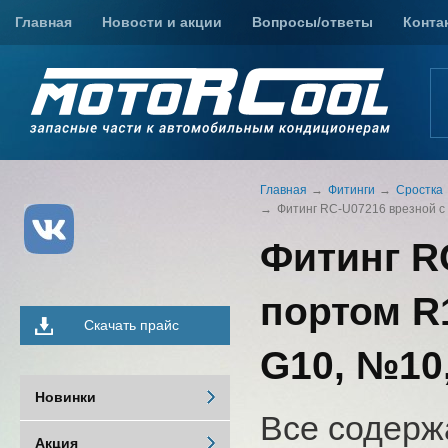
Главная
Новости и акции
Вопросы/ответы
Конта
Главная
Фитинги
Сростка
Фитинг RC-U07216 врезной с з
Фитинг R
портом R1
Скачать прайс
G10, №10,
Новинки
Все содерж
Акция