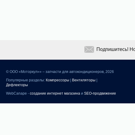
Подпишитесь! Но
©
ООО «Моторкул»» – запчасти для автокондиционеров, 2026
Популярные разделы:
Компрессоры
|
Вентиляторы
|
Дефлекторы
WebCanape -
создание интернет магазина
и
SEO-продвижение