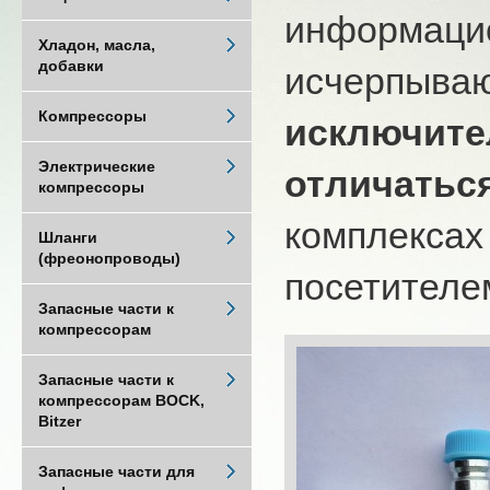
информацио
Хладон, масла,
добавки
исчерпыва
Компрессоры
исключите
Электрические
отличатьс
компрессоры
комплексах
Шланги
(фреонопроводы)
посетителем
Запасные части к
компрессорам
Запасные части к
компрессорам BOCK,
Bitzer
Запасные части для