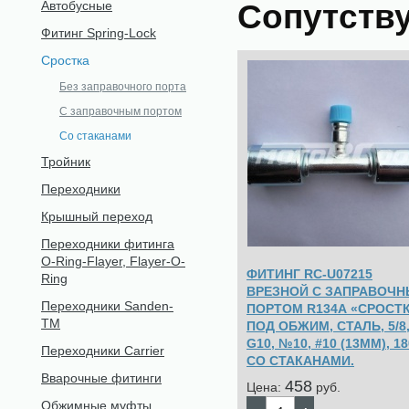
Сопутств
Автобусные
Фитинг Spring-Lock
Сростка
Без заправочного порта
С заправочным портом
Со стаканами
Тройник
Переходники
Крышный переход
Переходники фитинга
O-Ring-Flayer, Flayer-O-
ФИТИНГ RC-U07215
Ring
ВРЕЗНОЙ С ЗАПРАВОЧ
Переходники Sanden-
ПОРТОМ R134А «СРОСТК
TM
ПОД ОБЖИМ, СТАЛЬ, 5/8
G10, №10, #10 (13ММ), 18
Переходники Carrier
СО СТАКАНАМИ.
Вварочные фитинги
458
Цена:
pуб.
Обжимные муфты