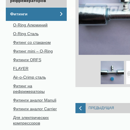
рефрежераторов
Фитинги
O-Ring Алюминий
O-Ring Сталь
Фитинг со стаканом
Фитинг mini – O-Ring
Фитинги ORFS
FLAYER
Air-o-Crimp сталь
Фитинг на
рефрижераторы
Фитинги аналог Manuli
ПРЕДЫДУЩАЯ
Фитинги аналог Carrier
Для электрических
компрессоров