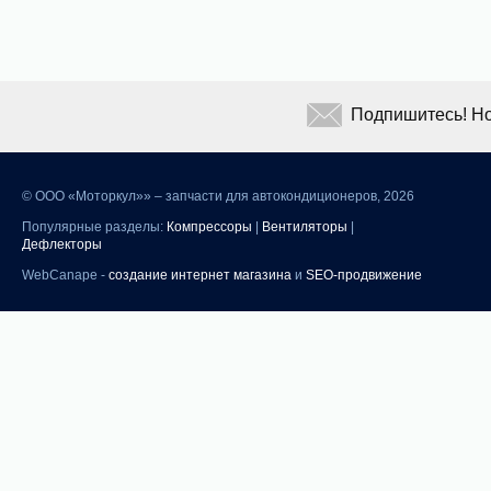
Подпишитесь! Но
©
ООО «Моторкул»» – запчасти для автокондиционеров, 2026
Популярные разделы:
Компрессоры
|
Вентиляторы
|
Дефлекторы
WebCanape -
создание интернет магазина
и
SEO-продвижение