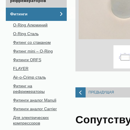
рефрежераторов
Фитинги
O-Ring Алюминий
O-Ring Сталь
Фитинг со стаканом
Фитинг mini – O-Ring
Фитинги ORFS
FLAYER
Air-o-Crimp сталь
Фитинг на
рефрижераторы
ПРЕДЫДУЩАЯ
Фитинги аналог Manuli
Фитинги аналог Carrier
Сопутств
Для электрических
компрессоров