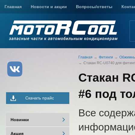
Главная
Новости и акции
Вопросы/ответы
Конта
Главная
Фитинги
Обжимны
Стакан RC-U0740 для фитинга
Стакан R
#6 под т
Скачать прайс
Все содерж
Новинки
информацио
Акция