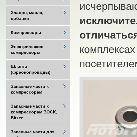
исчерпыва
Хладон, масла,
исключите
добавки
отличатьс
Компрессоры
комплексах
Электрические
компрессоры
посетителем
Шланги
(фреонопроводы)
Запасные части к
компрессорам
Запасные части к
компрессорам BOCK,
Bitzer
Запасные части для