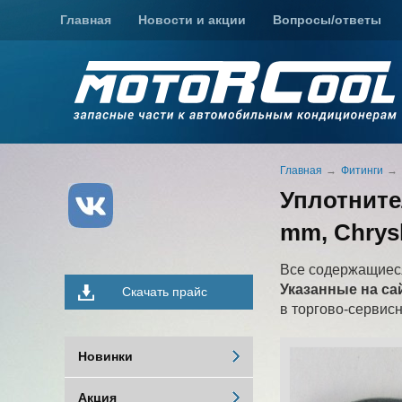
Главная
Новости и акции
Вопросы/ответы
Главная
Фитинги
Уплотните
mm, Chrys
Все содержащиеся
Указанные на са
Скачать прайс
в торгово-сервис
Новинки
Акция