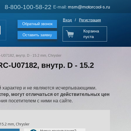
8-800-100-58-22
8-800-100-58-22
E-mail:
E-mail:
msm@motorcool-s.ru
msm@motorcool-s.ru
Вход
/
Регистрация
Обратный звонок
Корзина
Оставить заявку
пуста
07182, внутр. D - 15.2 mm, Chrysler
-U07182, внутр. D - 15.2
 характер и не являются исчерпывающими.
ер, могут отличаться от действительных цен
ия посетителем с ними на сайте.
15.2 mm, Chrysler
Нужна консультация?