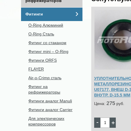
рефрежераторов
Фитинги
O-Ring Алюминий
O-Ring Сталь
Фитинг со стаканом
Фитинг mini – O-Ring
Фитинги ORFS
FLAYER
Air-o-Crimp сталь
УПЛОТНИТЕЛЬНО
МЕТАЛЛОРЕЗИНО
Фитинг на
U07177, ВНЕШ D-
рефрижераторы
ВНУТР. D-15.5 MM
Фитинги аналог Manuli
275
Цена:
pуб.
Фитинги аналог Carrier
Для электрических
компрессоров