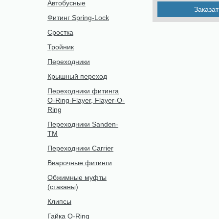
Автобусные
Заказат
Фитинг Spring-Lock
Сростка
Тройник
Переходники
Крышный переход
Переходники фитинга
O-Ring-Flayer, Flayer-O-
Ring
Переходники Sanden-
TM
Переходники Carrier
Вварочные фитинги
Обжимные муфты
(стаканы)
Клипсы
Гайка O-Ring