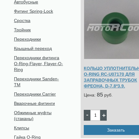
Автобусные
Фитинг Spring-Lock
Сростка
Тройник
Переходники
Крышный переход
Переходники фитинга
O-Ring-Flayer, Flayer-O-
КОЛЬЦО УПЛОТНИТЕЛЬ
Ring
O-RING RC-U07170 ДЛЯ
Переходники Sanden-
ЗАПРАВОЧНЫХ ТРУБОК
TM
ФРЕОНА, D-7.8*3.9.
85
Переходники Carrier
Цена:
pуб.
Вварочные фитинги
Обжимные муфты
(стаканы)
Клипсы
Заказать
Гайка O-Ring