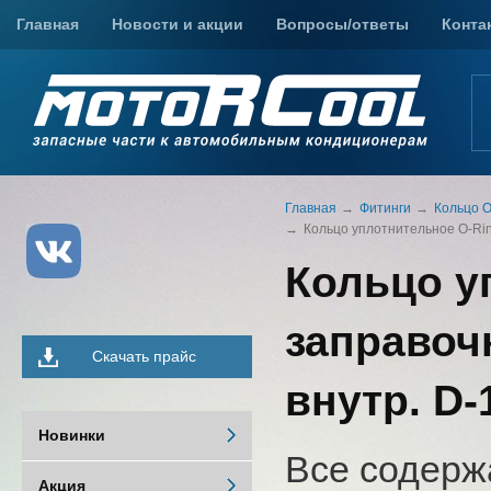
Главная
Новости и акции
Вопросы/ответы
Конта
Главная
Фитинги
Кольцо O
Кольцо уплотнительное O-Rin
Кольцо у
заправоч
Скачать прайс
внутр. D-
Новинки
Все содерж
Акция