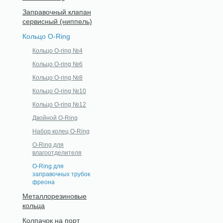
Заправочный клапан
сервисный (ниппель)
Кольцо O-Ring
Кольцо O-ring №4
Кольцо O-ring №6
Кольцо O-ring №8
Кольцо O-ring №10
Кольцо O-ring №12
Двойной O-Ring
Набор колец O-Ring
O-Ring для
влагоотделителя
O-Ring для
заправочных трубок
фреона
Металлорезиновые
кольца
Колпачок на порт