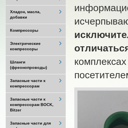
информацио
Хладон, масла,
добавки
исчерпыва
Компрессоры
исключите
Электрические
отличатьс
компрессоры
комплексах
Шланги
(фреонопроводы)
посетителем
Запасные части к
компрессорам
Запасные части к
компрессорам BOCK,
Bitzer
Запасные части для