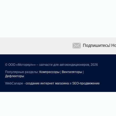
Подпишитесь! Но
©
ООО «Моторкул»» – запчасти для автокондиционеров, 2026
Популярные разделы:
Компрессоры
|
Вентиляторы
|
Дефлекторы
WebCanape -
создание интернет магазина
и
SEO-продвижение