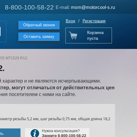
8-800-100-58-22
8-800-100-58-22
E-mail:
E-mail:
msm@motorcool-s.ru
msm@motorcool-s.ru
Вход
/
Регистрация
Обратный звонок
Корзина
Оставить заявку
пуста
55 MT1529 R12.
2.
 характер и не являются исчерпывающими.
ер, могут отличаться от действительных цен
ия посетителем с ними на сайте.
метр резьбы 5,2 мм, шаг резьбы 0,75 мм, общая длина 18,2
Нужна консультация?
ть
Звоните 8-800-100-58-22