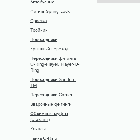
Автобусные
Фитинг Spring-Lock
Сростка
Тройник
Переходники
Крышный переход
Переходники фитинга
O-Ring-Flayer, Flayer-O-
Ring
Переходники Sanden-
TM
Переходники Carrier
Вварочные фитинги
Обжимные муфты
(стаканы)
Клипсы
Гайка O-Ring