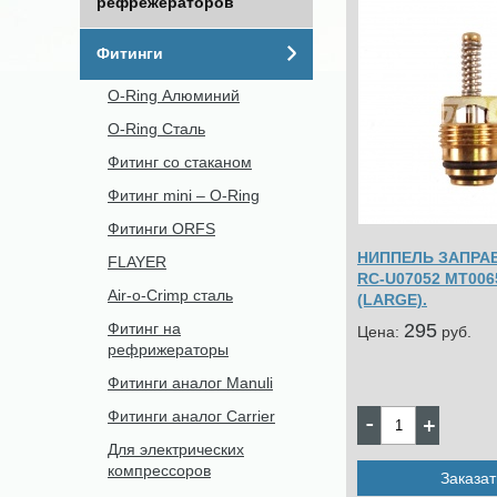
рефрежераторов
Фитинги
O-Ring Алюминий
O-Ring Сталь
Фитинг со стаканом
Фитинг mini – O-Ring
Фитинги ORFS
НИППЕЛЬ ЗАПР
FLAYER
RC-U07052 MT006
Air-o-Crimp сталь
(LARGE).
295
Фитинг на
Цена:
pуб.
рефрижераторы
Фитинги аналог Manuli
Фитинги аналог Carrier
Для электрических
компрессоров
Заказат