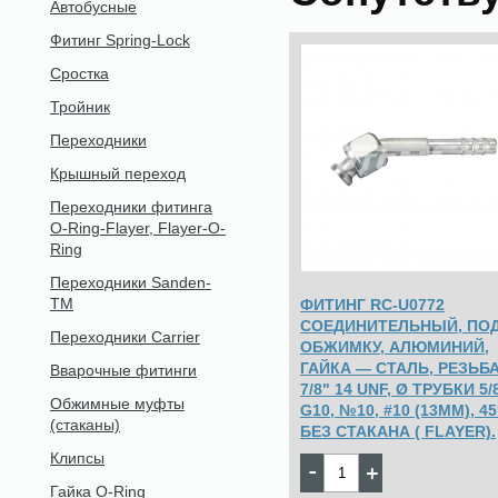
Автобусные
Фитинг Spring-Lock
Сростка
Тройник
Переходники
Крышный переход
Переходники фитинга
O-Ring-Flayer, Flayer-O-
Ring
Переходники Sanden-
TM
ФИТИНГ RC-U0772
СОЕДИНИТЕЛЬНЫЙ, ПО
Переходники Carrier
ОБЖИМКУ, АЛЮМИНИЙ,
ГАЙКА — СТАЛЬ, РЕЗЬБ
Вварочные фитинги
7/8" 14 UNF, Ø ТРУБКИ 5/8
Обжимные муфты
G10, №10, #10 (13ММ), 45
(стаканы)
БЕЗ СТАКАНА ( FLAYER).
Клипсы
143
Цена:
pуб.
Гайка O-Ring