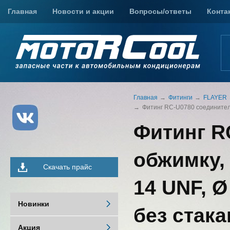
Главная
Новости и акции
Вопросы/ответы
Конта
Главная
Фитинги
FLAYER
Фитинг RC-U0780 соединительны
Фитинг R
обжимку, 
Скачать прайс
14 UNF, Ø
Новинки
без стакан
Акция