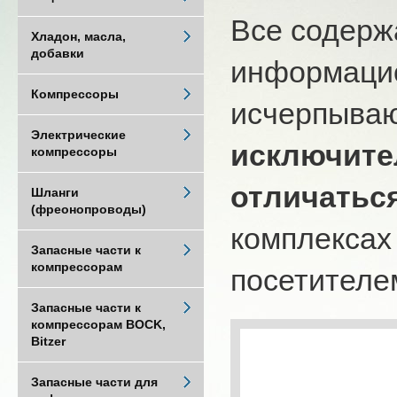
Все содерж
Хладон, масла,
добавки
информацио
Компрессоры
исчерпыва
Электрические
исключите
компрессоры
отличатьс
Шланги
(фреонопроводы)
комплексах
Запасные части к
компрессорам
посетителем
Запасные части к
компрессорам BOCK,
Bitzer
Запасные части для