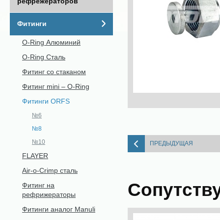
рефрежераторов
Фитинги
O-Ring Алюминий
O-Ring Сталь
Фитинг со стаканом
Фитинг mini – O-Ring
Фитинги ORFS
№6
№8
№10
ПРЕДЫДУЩАЯ
FLAYER
Air-o-Crimp сталь
Сопутств
Фитинг на
рефрижераторы
Фитинги аналог Manuli