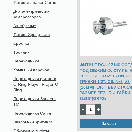
Фитинги аналог Carrier
Для электрических
компрессоров
Автобусные
Фитинг Spring-Lock
Сростка
Тройник
Переходники
ФИТИНГ RC-U07146 СОЕД
Крышный переход
ПОД ОБЖИМКУ, СТАЛЬ, 
РЕЗЬБЫ 11/16" 16 UN, Ø
Переходники фитинга
ТРУБКИ 1/2", G8, №8, #8
O-Ring-Flayer, Flayer-O-
(10ММ), 180°, БЕЗ СТАКА
Ring
РАЗМЕР РЕЗЬБЫ ГАЙКИ-
11/16''(ORFS)
Переходники Sanden-
TM
529
Цена:
pуб.
Переходники Carrier
Вварочные фитинги
Заказать
Обжимные муфты