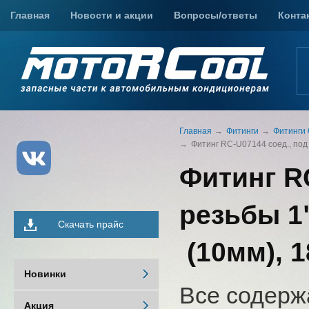
Главная
Новости и акции
Вопросы/ответы
Конта
Главная
Фитинги
Фитинги
Фитинг RC-U07144 соед., под о
Фитинг RC
резьбы 1"
Скачать прайс
(10мм), 1
Новинки
Все содерж
Акция