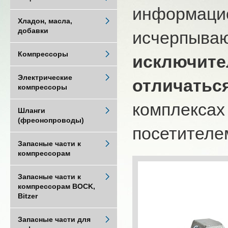
информацио
Хладон, масла,
добавки
исчерпыва
Компрессоры
исключите
Электрические
отличатьс
компрессоры
комплексах
Шланги
(фреонопроводы)
посетителем
Запасные части к
компрессорам
Запасные части к
компрессорам BOCK,
Bitzer
Запасные части для