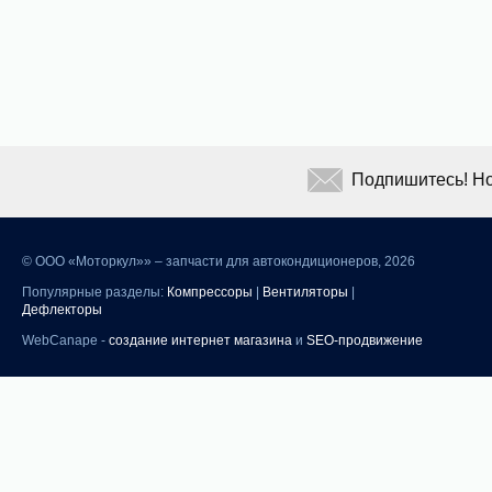
Подпишитесь! Но
©
ООО «Моторкул»» – запчасти для автокондиционеров, 2026
Популярные разделы:
Компрессоры
|
Вентиляторы
|
Дефлекторы
WebCanape -
создание интернет магазина
и
SEO-продвижение