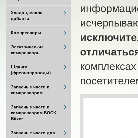
информацио
Хладон, масла,
добавки
исчерпыва
Компрессоры
исключите
Электрические
отличатьс
компрессоры
комплексах
Шланги
(фреонопроводы)
посетителем
Запасные части к
компрессорам
Запасные части к
компрессорам BOCK,
Bitzer
Запасные части для