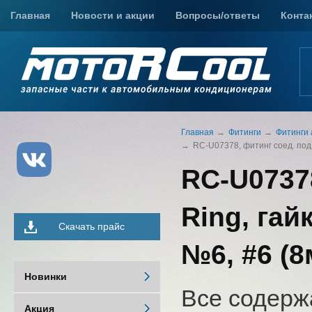
Главная
Новости и акции
Вопросы/ответы
Конта
Главная
Фитинги
Фитинги 
RC-U07378, фитинг соед. под к
RC-U07378
Ring, гай
Скачать прайс
№6, #6 (8
Новинки
Все содерж
Акция