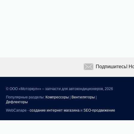
Подпишитесь! Но
©
ООО «Моторкул»» – запчасти для автокондиционеров, 2026
Популярные разделы:
Компрессоры
|
Вентиляторы
|
Дефлекторы
WebCanape -
создание интернет магазина
и
SEO-продвижение