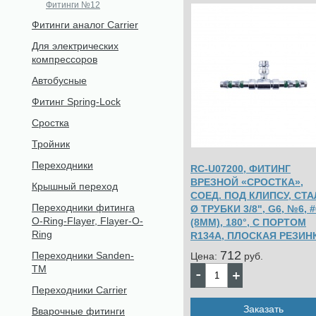
Фитинги №12
Фитинги аналог Carrier
Для электрических
компрессоров
Автобусные
Фитинг Spring-Lock
Сростка
Тройник
Переходники
RC-U07200, ФИТИНГ
ВРЕЗНОЙ «СРОСТКА»,
Крышный переход
СОЕД. ПОД КЛИПСУ, СТА
Переходники фитинга
Ø ТРУБКИ 3/8", G6, №6, #
O-Ring-Flayer, Flayer-O-
(8ММ), 180°, С ПОРТОМ
Ring
R134A, ПЛОСКАЯ РЕЗИН
712
Переходники Sanden-
Цена:
pуб.
TM
Переходники Carrier
Заказать
Вварочные фитинги