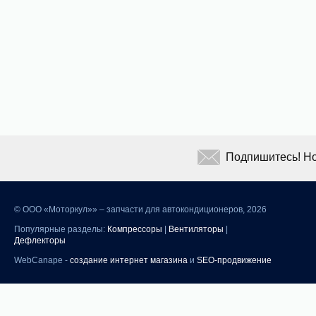
Подпишитесь! Но
©
ООО «Моторкул»» – запчасти для автокондиционеров, 2026
Популярные разделы:
Компрессоры
|
Вентиляторы
|
Дефлекторы
WebCanape -
создание интернет магазина
и
SEO-продвижение