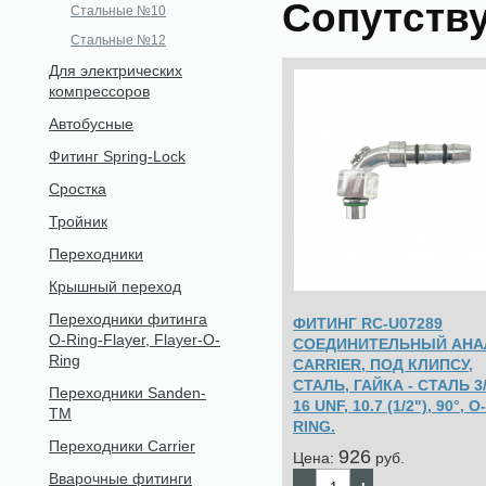
Сопутств
Стальные №10
Стальные №12
Для электрических
компрессоров
Автобусные
Фитинг Spring-Lock
Сростка
Тройник
Переходники
Крышный переход
Переходники фитинга
ФИТИНГ RC-U07289
O-Ring-Flayer, Flayer-O-
СОЕДИНИТЕЛЬНЫЙ АНА
Ring
CARRIER, ПОД КЛИПСУ,
СТАЛЬ, ГАЙКА - СТАЛЬ 3
Переходники Sanden-
16 UNF, 10.7 (1/2"), 90°, O-
TM
RING.
Переходники Carrier
926
Цена:
pуб.
Вварочные фитинги