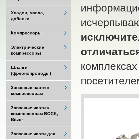
информацио
Хладон, масла,
добавки
исчерпыва
Компрессоры
исключите
Электрические
отличатьс
компрессоры
комплексах
Шланги
(фреонопроводы)
посетителем
Запасные части к
компрессорам
Запасные части к
компрессорам BOCK,
Bitzer
Запасные части для