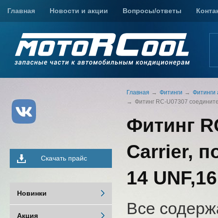
Главная
Новости и акции
Вопросы/ответы
Конта
Главная
Фитинги
Фитинги 
Фитинг RC-U07307 соединительны
Фитинг R
Carrier, п
Скачать прайс
14 UNF,16.
Новинки
Все содерж
Акция