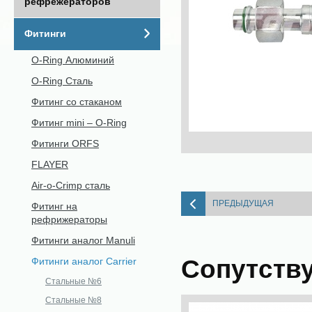
рефрежераторов
Фитинги
O-Ring Алюминий
O-Ring Сталь
Фитинг со стаканом
Фитинг mini – O-Ring
Фитинги ORFS
FLAYER
Air-o-Crimp сталь
ПРЕДЫДУЩАЯ
Фитинг на
рефрижераторы
Фитинги аналог Manuli
Сопутств
Фитинги аналог Carrier
Стальные №6
Стальные №8