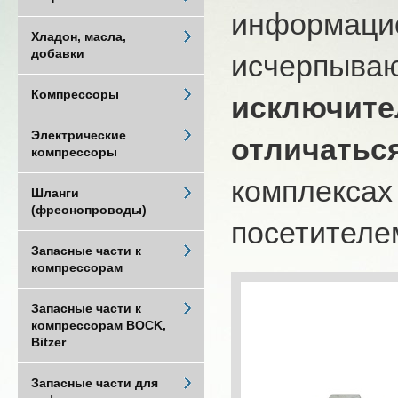
информацио
Хладон, масла,
добавки
исчерпыва
Компрессоры
исключите
Электрические
отличатьс
компрессоры
комплексах
Шланги
(фреонопроводы)
посетителем
Запасные части к
компрессорам
Запасные части к
компрессорам BOCK,
Bitzer
Запасные части для