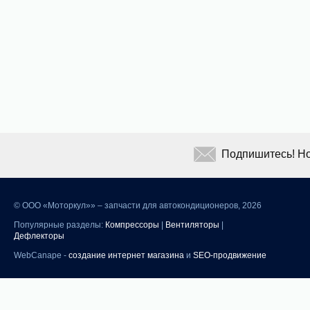
Подпишитесь! Но
©
ООО «Моторкул»» – запчасти для автокондиционеров, 2026
Популярные разделы:
Компрессоры
|
Вентиляторы
|
Дефлекторы
WebCanape -
создание интернет магазина
и
SEO-продвижение