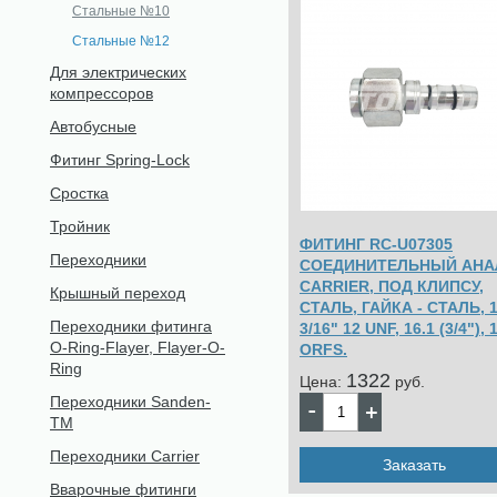
Стальные №10
Стальные №12
Для электрических
компрессоров
Автобусные
Фитинг Spring-Lock
Сростка
Тройник
ФИТИНГ RC-U07305
Переходники
СОЕДИНИТЕЛЬНЫЙ АНА
CARRIER, ПОД КЛИПСУ,
Крышный переход
СТАЛЬ, ГАЙКА - СТАЛЬ, 
Переходники фитинга
3/16" 12 UNF, 16.1 (3/4"), 
O-Ring-Flayer, Flayer-O-
ORFS.
Ring
1322
Цена:
pуб.
Переходники Sanden-
TM
Переходники Carrier
Заказать
Вварочные фитинги