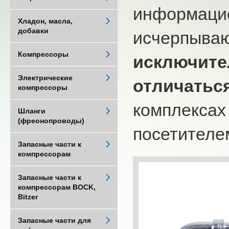
информацио
Хладон, масла,
добавки
исчерпыва
Компрессоры
исключите
Электрические
отличатьс
компрессоры
комплексах
Шланги
(фреонопроводы)
посетителем
Запасные части к
компрессорам
Запасные части к
компрессорам BOCK,
Bitzer
Запасные части для