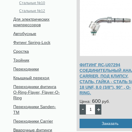
Стальные №10
Стальные №12
Для электрических
компрессоров
Автобусные
Фитинг Spring-Lock
Сростка
Тройник
ФИТИНГ RC-U07294
Переходники
СОЕДИНИТЕЛЬНЫЙ АНА
CARRIER, ПОД КЛИПСУ,
Крышный переход
СТАЛЬ, ГАЙКА - СТАЛЬ 5
Переходники фитинга
18 UNF, 8.0 (3/8"), 90° , O-
O-Ring-Flayer, Flayer-O-
RING.
Ring
600
Цена:
pуб.
Переходники Sanden-
TM
Переходники Carrier
Заказать
Вварочные фитинги