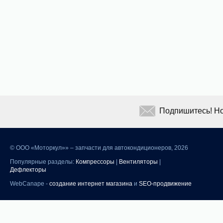
Подпишитесь! Но
©
ООО «Моторкул»» – запчасти для автокондиционеров, 2026
Популярные разделы:
Компрессоры
|
Вентиляторы
|
Дефлекторы
WebCanape -
создание интернет магазина
и
SEO-продвижение