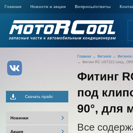
Главная
Новости и акции
Вопросы/ответы
Конта
Главная
Фитинги
Фитинги 
Фитинг RC-U07322 соед., ORFS,
Фитинг RC
под клипсу
Скачать прайс
90°, для
Новинки
Все содерж
Акция