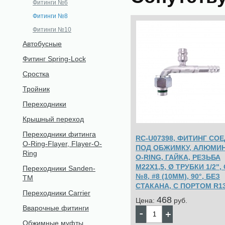
Фитинги №6
Фитинги №8
Фитинги №10
Автобусные
Фитинг Spring-Lock
Сростка
Тройник
Переходники
Крышный переход
Переходники фитинга
RC-U07398, ФИТИНГ СОЕ
O-Ring-Flayer, Flayer-O-
ПОД ОБЖИМКУ, АЛЮМИН
Ring
O-RING, ГАЙКА, РЕЗЬБА
М22Х1,5, Ø ТРУБКИ 1/2", 
Переходники Sanden-
№8, #8 (10ММ), 90°, БЕЗ
TM
СТАКАНА, С ПОРТОМ R1
Переходники Carrier
468
Цена:
pуб.
Вварочные фитинги
Обжимные муфты