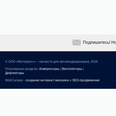
Подпишитесь! Но
©
ООО «Моторкул»» – запчасти для автокондиционеров, 2026
Популярные разделы:
Компрессоры
|
Вентиляторы
|
Дефлекторы
WebCanape -
создание интернет магазина
и
SEO-продвижение