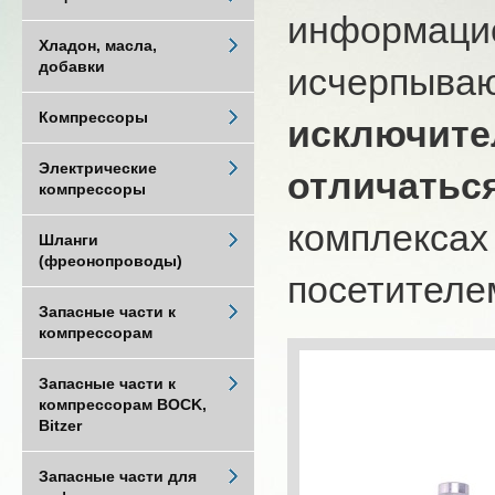
информацио
Хладон, масла,
добавки
исчерпыва
Компрессоры
исключите
Электрические
отличатьс
компрессоры
комплексах
Шланги
(фреонопроводы)
посетителем
Запасные части к
компрессорам
Запасные части к
компрессорам BOCK,
Bitzer
Запасные части для