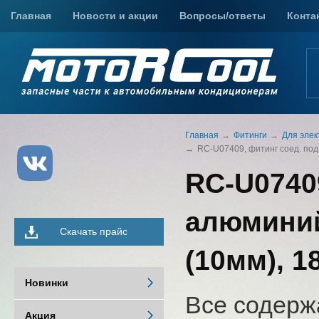
Главная
Новости и акции
Вопросы/ответы
Конта
Главная
Фитинги
Для элек
RC-U07409, фитинг соед. под 
RC-U0740
алюминий,
Скачать прайс
(10мм), 1
Новинки
Все содерж
Акция