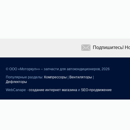
Подпишитесь! Но
©
ООО «Моторкул»» – запчасти для автокондиционеров, 2026
Популярные разделы:
Компрессоры
|
Вентиляторы
|
Дефлекторы
WebCanape -
создание интернет магазина
и
SEO-продвижение