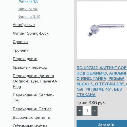
Фитинги №6
Фитинги №8
Фитинги №10
Автобусные
Фитинг Spring-Lock
Сростка
Тройник
Переходники
Крышный переход
RC-U07342, ФИТИНГ СОЕ
ПОД ОБЖИМКУ, АЛЮМИН
Переходники фитинга
O-RING, ГАЙКА, РЕЗЬБА
O-Ring-Flayer, Flayer-O-
М16Х1,5, Ø ТРУБКИ 3/8", 
Ring
№6, #6 (8ММ), 45°, БЕЗ
СТАКАНА
Переходники Sanden-
TM
336
Цена:
pуб.
Переходники Carrier
Вварочные фитинги
Заказать
Обжимные муфты