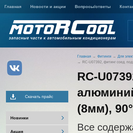
Главная
Новости и акции
Вопросы/ответы
Конта
Главная
Фитинги
Для элек
RC-U07392, фитинг соед. под о
RC-U0739
алюминий,
Скачать прайс
(8мм), 90
Новинки
Все содерж
Акция