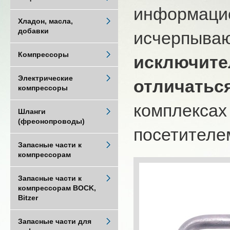
информацио
Хладон, масла,
добавки
исчерпыва
Компрессоры
исключите
Электрические
отличатьс
компрессоры
комплексах
Шланги
(фреонопроводы)
посетителем
Запасные части к
компрессорам
Запасные части к
компрессорам BOCK,
Bitzer
Запасные части для