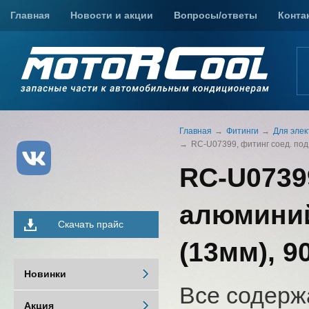
Главная
Новости и акции
Вопросы/ответы
Конта
Главная
Фитинги
Для элек
RC-U07399, фитинг соед. под 
RC-U0739
алюминий,
Скачать прайс
(13мм), 9
Новинки
Все содерж
Акция