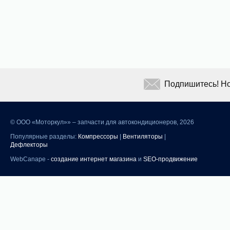
Подпишитесь! Но
©
ООО «Моторкул»» – запчасти для автокондиционеров, 2026
Популярные разделы:
Компрессоры
|
Вентиляторы
|
Дефлекторы
WebCanape -
создание интернет магазина
и
SEO-продвижение