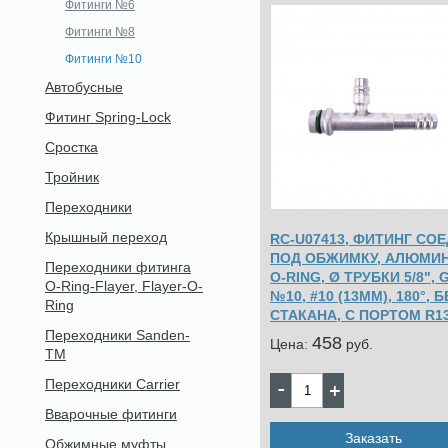
Фитинги №6
Фитинги №8
Фитинги №10
Автобусные
Фитинг Spring-Lock
Сростка
Тройник
Переходники
Крышный переход
RC-U07413, ФИТИНГ СОЕ
ПОД ОБЖИМКУ, АЛЮМИН
Переходники фитинга
O-RING, Ø ТРУБКИ 5/8", G
O-Ring-Flayer, Flayer-O-
№10, #10 (13ММ), 180°, Б
Ring
СТАКАНА, С ПОРТОМ R1
Переходники Sanden-
458
Цена:
pуб.
TM
Переходники Carrier
Вварочные фитинги
Заказать
Обжимные муфты