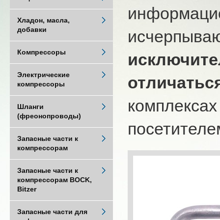
информацио
Хладон, масла,
добавки
исчерпыва
Компрессоры
исключите
Электрические
отличатьс
компрессоры
комплексах
Шланги
(фреонопроводы)
посетителем
Запасные части к
компрессорам
Запасные части к
компрессорам BOCK,
Bitzer
Запасные части для