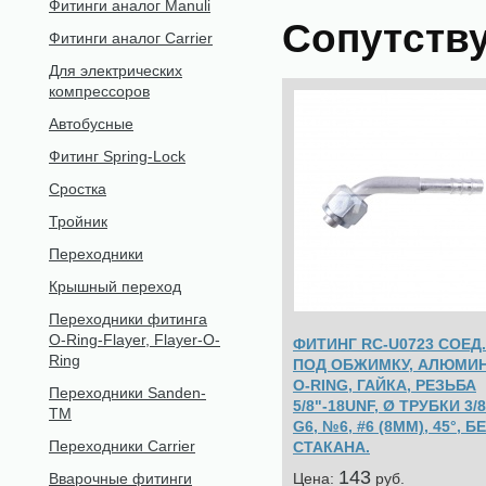
Фитинги аналог Manuli
Сопутств
Фитинги аналог Carrier
Для электрических
компрессоров
Автобусные
Фитинг Spring-Lock
Сростка
Тройник
Переходники
Крышный переход
Переходники фитинга
O-Ring-Flayer, Flayer-O-
ФИТИНГ RC-U0723 СОЕД.
Ring
ПОД ОБЖИМКУ, АЛЮМИН
O-RING, ГАЙКА, РЕЗЬБА
Переходники Sanden-
5/8"-18UNF, Ø ТРУБКИ 3/8
TM
G6, №6, #6 (8ММ), 45°, Б
Переходники Carrier
СТАКАНА.
143
Цена:
pуб.
Вварочные фитинги