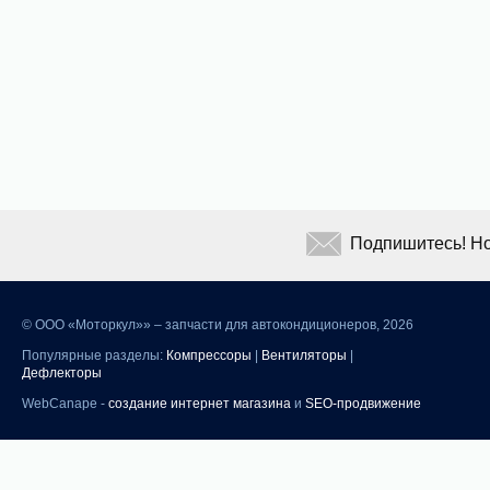
Подпишитесь! Но
©
ООО «Моторкул»» – запчасти для автокондиционеров, 2026
Популярные разделы:
Компрессоры
|
Вентиляторы
|
Дефлекторы
WebCanape -
создание интернет магазина
и
SEO-продвижение