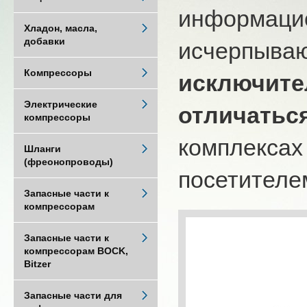
информацио
Хладон, масла,
добавки
исчерпыва
Компрессоры
исключите
Электрические
отличатьс
компрессоры
комплексах
Шланги
(фреонопроводы)
посетителем
Запасные части к
компрессорам
Запасные части к
компрессорам BOCK,
Bitzer
Запасные части для