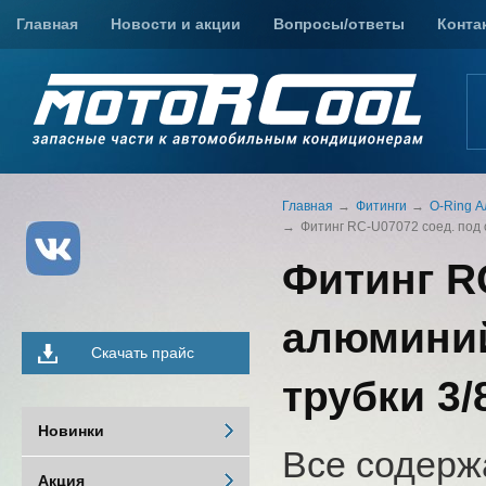
Главная
Новости и акции
Вопросы/ответы
Конта
Главная
Фитинги
O-Ring 
Фитинг RC-U07072 соед. под об
Фитинг R
алюминий,
Скачать прайс
трубки 3/
Новинки
Все содерж
Акция