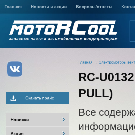
Главная
Новости и акции
Вопросы/ответы
Конта
Главная
Электромоторы вен
RC-U01321
PULL)
Скачать прайс
Все содерж
Новинки
информацио
Акция