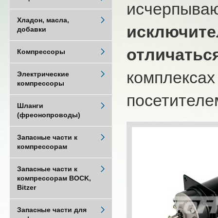
исчерпыва
Хладон, масла,
исключите
добавки
отличатьс
Компрессоры
комплексах
Электрические
компрессоры
посетителем
Шланги
(фреонопроводы)
Запасные части к
компрессорам
Запасные части к
компрессорам BOCK,
Bitzer
Запасные части для