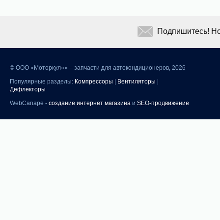
Подпишитесь! Но
©
ООО «Моторкул»» – запчасти для автокондиционеров, 2026
Популярные разделы:
Компрессоры
|
Вентиляторы
|
Дефлекторы
WebCanape -
создание интернет магазина
и
SEO-продвижение