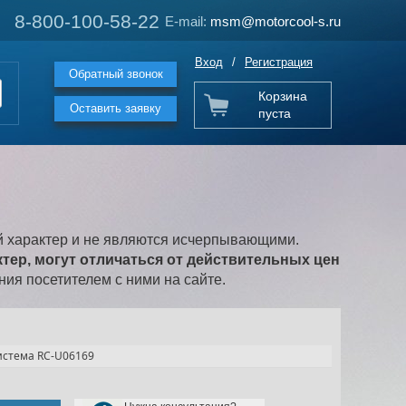
8-800-100-58-22
8-800-100-58-22
E-mail:
E-mail:
msm@motorcool-s.ru
msm@motorcool-s.ru
Вход
/
Регистрация
Обратный звонок
Корзина
Оставить заявку
пуста
 характер и не являются исчерпывающими.
ер, могут отличаться от действительных цен
ия посетителем с ними на сайте.
истема RC-U06169