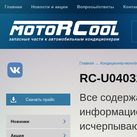
Главная
Новости и акции
Вопросы/ответы
Конта
Главная
Кондиционер-моноб
RC-U0403
Все содерж
Скачать прайс
информацио
Новинки
исчерпыва
Акция