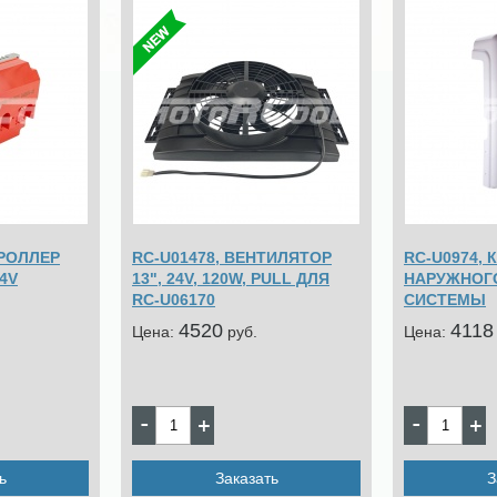
ТРОЛЛЕР
RC-U01478, ВЕНТИЛЯТОР
RC-U0974, 
4V
13", 24V, 120W, PULL ДЛЯ
НАРУЖНОГ
RC-U06170
СИСТЕМЫ
4520
4118
Цена:
pуб.
Цена:
ь
Заказать
З