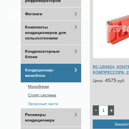
рефрежераторов
Фитинги
Комплекты
кондиционеров для
сельхозтехники
Конденсаторные
блоки
RC-U04024, КОН
Кондиционер-
КОМПРЕССОРА, 2
моноблок
4575
Цена:
pуб.
Моноблоки
Сплит система
Запасные части
Ресиверы
кондиционера
Заказат