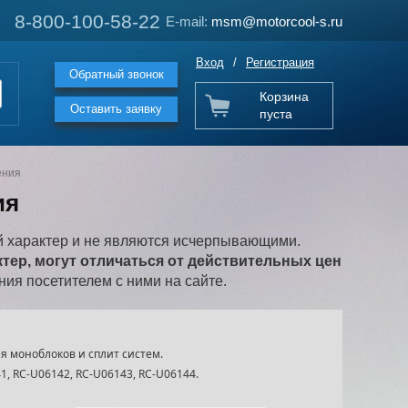
8-800-100-58-22
8-800-100-58-22
E-mail:
E-mail:
msm@motorcool-s.ru
msm@motorcool-s.ru
Вход
/
Регистрация
Обратный звонок
Корзина
Оставить заявку
пуста
ения
ия
 характер и не являются исчерпывающими.
ер, могут отличаться от действительных цен
ия посетителем с ними на сайте.
я моноблоков и сплит систем.
, RC-U06142, RC-U06143, RC-U06144.