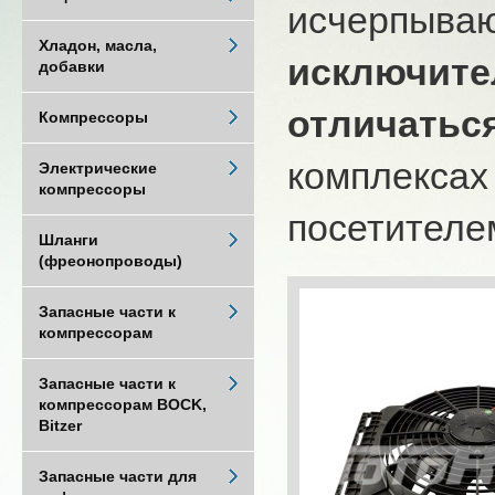
исчерпыва
Хладон, масла,
исключите
добавки
отличатьс
Компрессоры
комплексах
Электрические
компрессоры
посетителем
Шланги
(фреонопроводы)
Запасные части к
компрессорам
Запасные части к
компрессорам BOCK,
Bitzer
Запасные части для