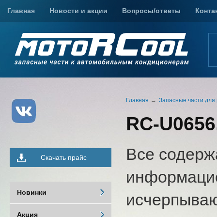
Главная
Новости и акции
Вопросы/ответы
Конта
Главная
Запасные части для
RC-U0656
Все содерж
Скачать прайс
информацио
Новинки
исчерпыва
Акция