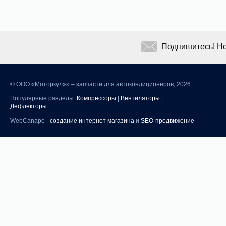
Подпишитесь! Но
©
ООО «Моторкул»» – запчасти для автокондиционеров, 2026
Популярные разделы:
Компрессоры
|
Вентиляторы
|
Дефлекторы
WebCanape -
создание интернет магазина
и
SEO-продвижение