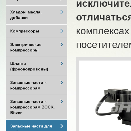
исключите
Хладон, масла,
отличатьс
добавки
комплексах
Компрессоры
посетителем
Электрические
компрессоры
Шланги
(фреонопроводы)
Запасные части к
компрессорам
Запасные части к
компрессорам BOCK,
Bitzer
Запасные части для