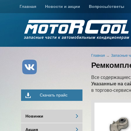
Главная
Новости и акции
Вопросы/ответы
Главная
Запасные ч
Ремкомпле
Все содержащиеся
Указанные на са
в торгово-сервис
Скачать прайс
Новинки
Акция