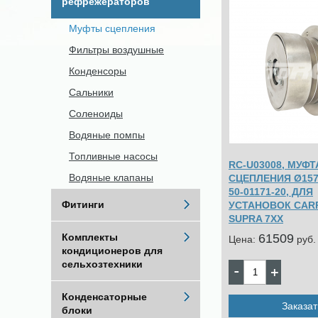
рефрежераторов
Муфты сцепления
Фильтры воздушные
Конденсоры
Сальники
Соленоиды
Водяные помпы
Топливные насосы
RC-U03008, МУФТ
Водяные клапаны
СЦЕПЛЕНИЯ Ø157
50-01171-20, ДЛЯ
Фитинги
УСТАНОВОК CAR
SUPRA 7XX
61509
Комплекты
Цена:
pуб.
кондиционеров для
сельхозтехники
Конденсаторные
Заказат
блоки