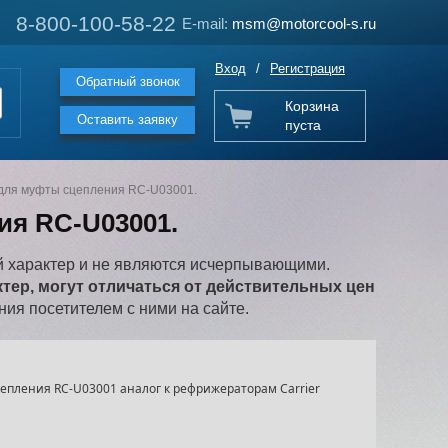
8-800-100-58-22
8-800-100-58-22
E-mail:
E-mail:
msm@motorcool-s.ru
msm@motorcool-s.ru
Вход
/
Регистрация
Обратный звонок
Корзина
Оставить заявку
пуста
для муфты сцепления RC-U03001.
ия RC-U03001.
 характер и не являются исчерпывающими.
ер, могут отличаться от действительных цен
ия посетителем с ними на сайте.
епления RC-U03001 аналог к рефрижераторам Carrier