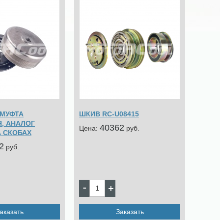
 МУФТА
ШКИВ RC-U08415
, АНАЛОГ
40362
Цена:
pуб.
А СКОБАХ
2
pуб.
аказать
Заказать