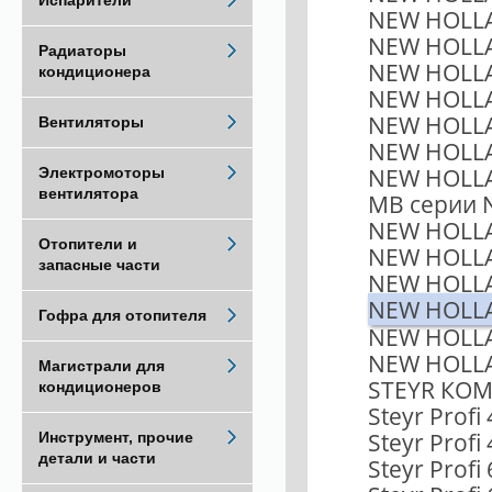
Испарители
NEW HOLLA
NEW HOLLA
Радиаторы
NEW HOLLA
кондиционера
NEW HOLLA
NEW HOLLA
Вентиляторы
NEW HOLLA
NEW HOLL
Электромоторы
вентилятора
MB серии 
NEW HOLLA
Отопители и
NEW HOLLA
запасные части
NEW HOLLA
NEW HOLLA
Гофра для отопителя
NEW HOLLA
NEW HOLLA
Магистрали для
STEYR КОМ
кондиционеров
Steyr Profi
Steyr Profi
Инструмент, прочие
детали и части
Steyr Profi