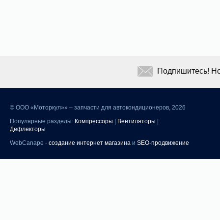
Подпишитесь! Но
©
ООО «Моторкул»» – запчасти для автокондиционеров, 2026
Популярные разделы:
Компрессоры
|
Вентиляторы
|
Дефлекторы
WebCanape -
создание интернет магазина
и
SEO-продвижение