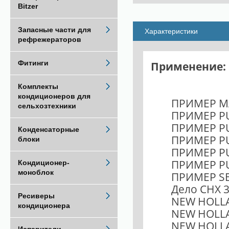
Bitzer
Запасные части для
Характеристики
рефрежераторов
Применение:
Фитинги
Комплекты
кондиционеров для
ПРИМЕР MA
сельхозтехники
ПРИМЕР PU
ПРИМЕР P
Конденсаторные
ПРИМЕР PU
блоки
ПРИМЕР PU
ПРИМЕР PU
Кондиционер-
моноблок
ПРИМЕР SER
Дело СНХ 3
Ресиверы
NEW HOLLA
кондиционера
NEW HOLLAN
NEW HOLLA