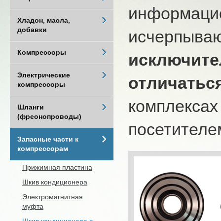
информацио
Хладон, масла,
добавки
исчерпыва
Компрессоры
исключите
Электрические
отличатьс
компрессоры
комплексах
Шланги
(фреонопроводы)
посетителем
Запасные части к
компрессорам
Прижимная пластина
Шкив кондиционера
Электромагнитная
муфта