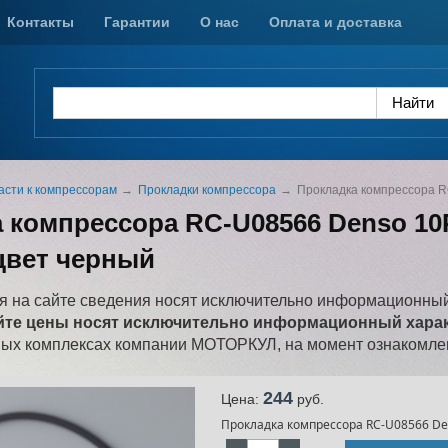
Контакты
Гарантии
О нас
Оплата и доставка
асти к компрессорам
Прокладки компрессора
Прокладка компрессора R
 компрессора RC-U08566 Denso 10
 цвет черный
 на сайте сведения носят исключительно информационный
йте цены носят исключительно информационный характ
ных комплексах компании МОТОРКУЛ, на момент ознакомлен
244
Цена:
pуб.
Прокладка компрессора RC-U08566 Den