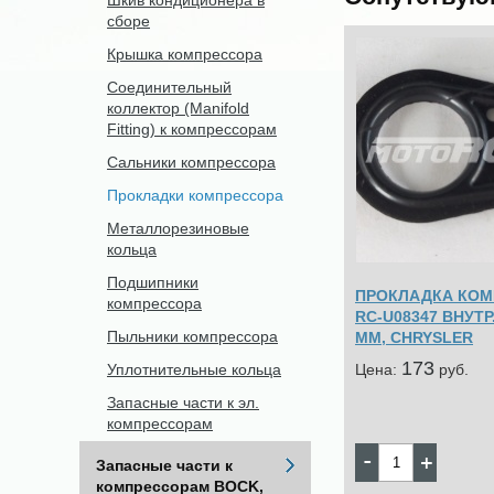
Шкив кондиционера в
сборе
Крышка компрессора
Соединительный
коллектор (Manifold
Fitting) к компрессорам
Сальники компрессора
Прокладки компрессора
Металлорезиновые
кольца
Подшипники
ПРОКЛАДКА КОМ
компрессора
RC-U08347 ВНУТР. 
Пыльники компрессора
MM, CHRYSLER
173
Цена:
pуб.
Уплотнительные кольца
Запасные части к эл.
компрессорам
Запасные части к
компрессорам BOCK,