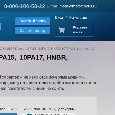
8-800-100-58-22
8-800-100-58-22
E-mail:
E-mail:
msm@motorcool-s.ru
msm@motorcool-s.ru
Вход
/
Регистрация
Обратный звонок
Корзина
Оставить заявку
пуста
C-U08566 Denso 10PA15, 10PA17, HNBR, 107.3х3.1, цвет черный
PA15, 10PA17, HNBR,
 характер и не являются исчерпывающими.
ер, могут отличаться от действительных цен
ия посетителем с ними на сайте.
so 10PA15, 10PA17, HNBR, 107.3х3.1, цвет черный
Нужна консультация?