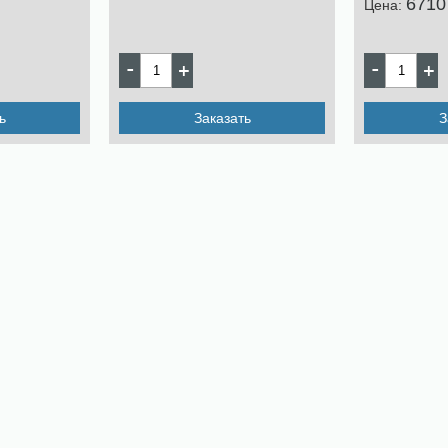
6710
Цена:
ь
Заказать
З