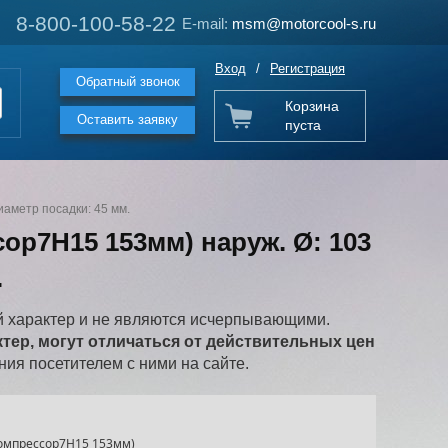
8-800-100-58-22
8-800-100-58-22
E-mail:
E-mail:
msm@motorcool-s.ru
msm@motorcool-s.ru
Вход
/
Регистрация
Обратный звонок
Корзина
Оставить заявку
пуста
иаметр посадки: 45 мм.
ор7Н15 153мм) наруж. Ø​: 103
.
 характер и не являются исчерпывающими.
ер, могут отличаться от действительных цен
ия посетителем с ними на сайте.
компрессор7Н15 153мм)