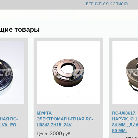
ВЕРНУТЬСЯ К СПИСКУ
щие товары
МУФТА
RC-U08617,
НАЯ RC-
ЭЛЕКТРОМАГНИТНАЯ RC-
НАРУЖ. Ø​ 1
И VALEO
U0843 7Н15, 24V.
84 ММ., Д
50 ММ.
3000
Цена:
pуб.