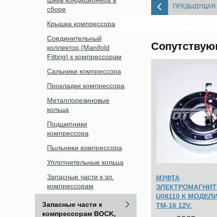
Шкив кондиционера в
ПРЕДЫДУЩАЯ
сборе
Крышка компрессора
Соединительный
Сопутствую
коллектор (Manifold
Fitting) к компрессорам
Сальники компрессора
Прокладки компрессора
Металлорезиновые
кольца
Подшипники
компрессора
Пыльники компрессора
Уплотнительные кольца
Запасные части к эл.
МУФТА
компрессорам
ЭЛЕКТРОМАГНИТ
U08110 К МОДЕЛ
Запасные части к
TM-16 12V.
компрессорам BOCK,