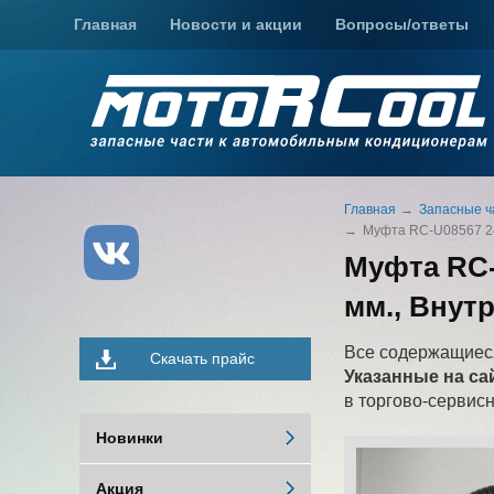
Главная
Новости и акции
Вопросы/ответы
Главная
Запасные ч
Муфта RC-U08567 24V
Муфта RC-
мм., Внутр
Все содержащиеся
Скачать прайс
Указанные на са
в торгово-сервис
Новинки
Акция