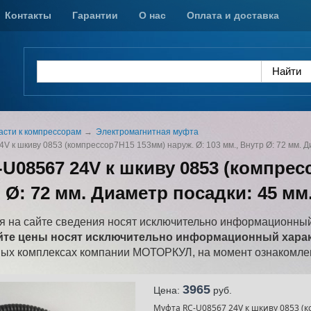
Контакты
Гарантии
О нас
Оплата и доставка
асти к компрессорам
Электромагнитная муфта
 к шкиву 0853 (компрессор7Н15 153мм) наруж. Ø​: 103 мм., Внутр Ø​: 72 мм. Д
U08567 24V к шкиву 0853 (компресс
 Ø​: 72 мм. Диаметр посадки: 45 мм
 на сайте сведения носят исключительно информационный
йте цены носят исключительно информационный характ
ных комплексах компании МОТОРКУЛ, на момент ознакомлен
3965
Цена:
pуб.
Муфта RC-U08567 24V к шкиву 0853 (