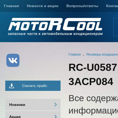
Главная
Новости и акции
Вопросы/ответы
Конта
Главная
Ресиверы кондицио
RC-U0587,
3ACP084
Скачать прайс
Все содерж
Новинки
информацио
Акция