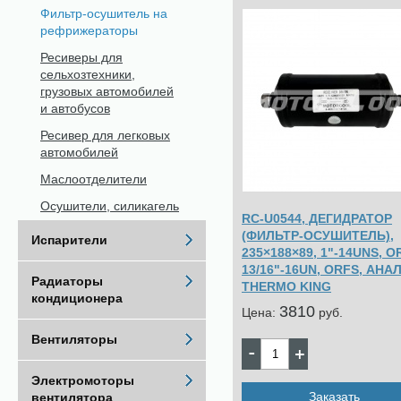
Фильтр-осушитель на
рефрижераторы
Ресиверы для
сельхозтехники,
грузовых автомобилей
и автобусов
Ресивер для легковых
автомобилей
Маслоотделители
Осушители, силикагель
RC-U0544, ДЕГИДРАТОР
(ФИЛЬТР-ОСУШИТЕЛЬ),
Испарители
235×188×89, 1"-14UNS, O
13/16"-16UN, ORFS, АНА
Радиаторы
THERMO KING
кондиционера
3810
Цена:
pуб.
Вентиляторы
Электромоторы
Заказать
вентилятора