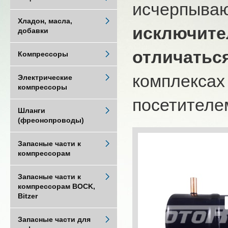
исчерпыва
Хладон, масла,
исключите
добавки
отличатьс
Компрессоры
комплексах
Электрические
компрессоры
посетителем
Шланги
(фреонопроводы)
Запасные части к
компрессорам
Запасные части к
компрессорам BOCK,
Bitzer
Запасные части для